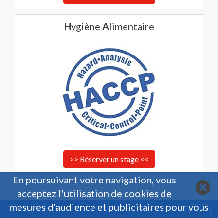
H
ygiène
A
limentaire
>> Réserver un stage <<
En poursuivant votre navigation, vous
acceptez l'utilisation de cookies de
mesures d'audience et publicitaires pour vous
Togg