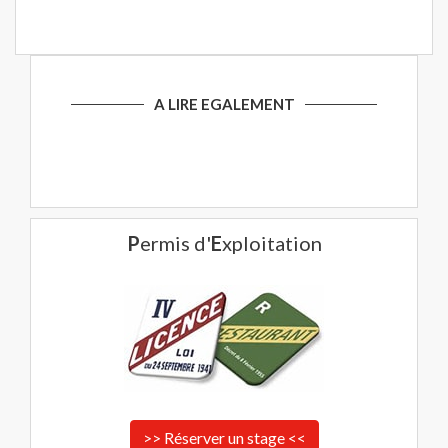
A LIRE EGALEMENT
P
ermis d'
E
xploitation
>> Réserver un stage <<