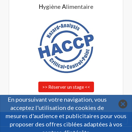
H
ygiène
A
limentaire
>> Réserver un stage <<
En poursuivant votre navigation, vous
acceptez l'utilisation de cookies de
mesures d'audience et publicitaires pour vous
Togg
proposer des offres ciblées adaptées à vos
navi