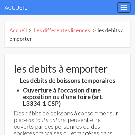
ACCUEIL
Togg
navi
Accueil
>
Les differentes licences
> les debits à
emporter
les debits à emporter
Les débits de boissons temporaires
Ouverture à l'occasion d'une
exposition ou d'une foire
(art.
L3334-1 CSP)
Des débits de boissons à consommer sur
place
de toute nature
peuvent être
ouverts par des personnes ou des
sociétés françaises ou étrangères dans