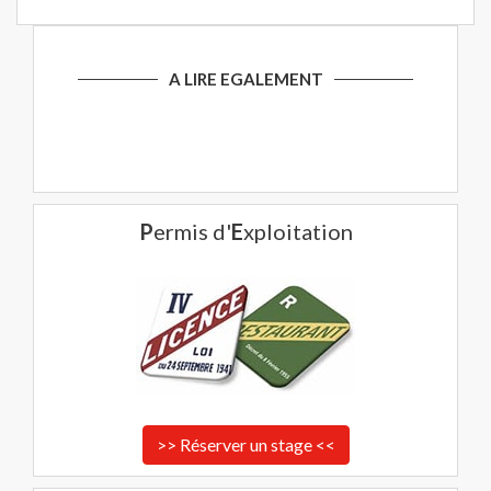
A LIRE EGALEMENT
P
ermis d'
E
xploitation
>> Réserver un stage <<