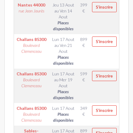
Nantes
44000
Jeu 13 Aout
399
S'inscrire
rue Jean Jaurès
au
Ven 14
€
Aout
Places
disponibles
Challans
85300
Lun 17 Aout
899
S'inscrire
Boulevard
au
Ven 21
€
Clemenceau
Aout
Places
disponibles
Challans
85300
Lun 17 Aout
599
S'inscrire
Boulevard
au
Mer 19
€
Clemenceau
Aout
Places
disponibles
Challans
85300
Lun 17 Aout
349
S'inscrire
Boulevard
Places
€
Clemenceau
disponibles
Sables-
Lun 17 Aout
899
S'inscrire