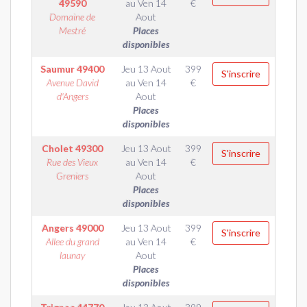
49590
au
Ven 14
€
Domaine de
Aout
Mestré
Places
disponibles
Saumur
49400
Jeu 13 Aout
399
S'inscrire
Avenue David
au
Ven 14
€
d'Angers
Aout
Places
disponibles
Cholet
49300
Jeu 13 Aout
399
S'inscrire
Rue des Vieux
au
Ven 14
€
Greniers
Aout
Places
disponibles
Angers
49000
Jeu 13 Aout
399
S'inscrire
Allee du grand
au
Ven 14
€
launay
Aout
Places
disponibles