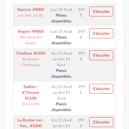
Nantes
44000
Lun 10 Aout
349
S'inscrire
rue Jean Jaurès
Places
€
disponibles
Angers
49000
Lun 10 Aout
349
S'inscrire
Allee du grand
Places
€
launay
disponibles
Challans
85300
Jeu 13 Aout
399
S'inscrire
Boulevard
au
Ven 14
€
Clemenceau
Aout
Places
disponibles
Sables-
Jeu 13 Aout
399
S'inscrire
d’Olonne
au
Ven 14
€
85100
Aout
Rue Hoche
Places
disponibles
La Roche-sur-
Jeu 13 Aout
399
S'inscrire
Yon...
85000
au
Ven 14
€