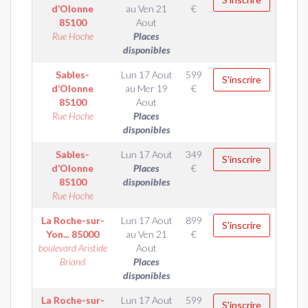
d’Olonne
au
Ven 21
€
85100
Aout
Rue Hoche
Places
disponibles
Sables-
Lun 17 Aout
599
S'inscrire
d’Olonne
au
Mer 19
€
85100
Aout
Rue Hoche
Places
disponibles
Sables-
Lun 17 Aout
349
S'inscrire
d’Olonne
Places
€
85100
disponibles
Rue Hoche
La Roche-sur-
Lun 17 Aout
899
S'inscrire
Yon...
85000
au
Ven 21
€
boulevard Aristide
Aout
Briand
Places
disponibles
La Roche-sur-
Lun 17 Aout
599
S'inscrire