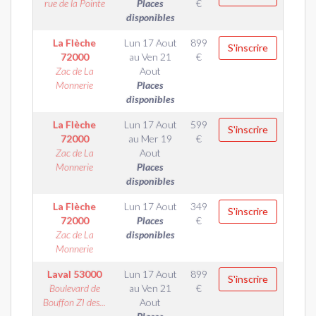
rue de la Pointe
Places
€
disponibles
La Flèche
Lun 17 Aout
899
S'inscrire
72000
au
Ven 21
€
Zac de La
Aout
Monnerie
Places
disponibles
La Flèche
Lun 17 Aout
599
S'inscrire
72000
au
Mer 19
€
Zac de La
Aout
Monnerie
Places
disponibles
La Flèche
Lun 17 Aout
349
S'inscrire
72000
Places
€
Zac de La
disponibles
Monnerie
Laval
53000
Lun 17 Aout
899
S'inscrire
Boulevard de
au
Ven 21
€
Bouffon ZI des...
Aout