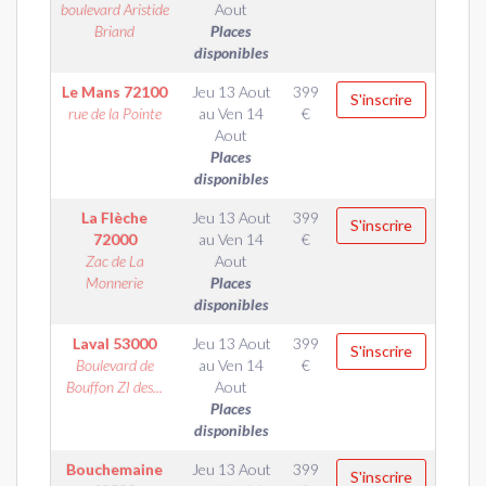
boulevard Aristide
Aout
Briand
Places
disponibles
Le Mans
72100
Jeu 13 Aout
399
S'inscrire
rue de la Pointe
au
Ven 14
€
Aout
Places
disponibles
La Flèche
Jeu 13 Aout
399
S'inscrire
72000
au
Ven 14
€
Zac de La
Aout
Monnerie
Places
disponibles
Laval
53000
Jeu 13 Aout
399
S'inscrire
Boulevard de
au
Ven 14
€
Bouffon ZI des...
Aout
Places
disponibles
Bouchemaine
Jeu 13 Aout
399
S'inscrire