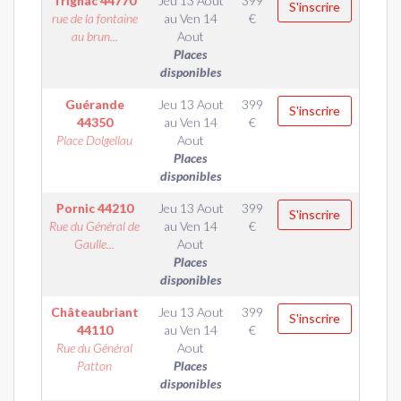
Trignac
44770
Jeu 13 Aout
399
S'inscrire
rue de la fontaine
au
Ven 14
€
au brun...
Aout
Places
disponibles
Guérande
Jeu 13 Aout
399
S'inscrire
44350
au
Ven 14
€
Place Dolgellau
Aout
Places
disponibles
Pornic
44210
Jeu 13 Aout
399
S'inscrire
Rue du Général de
au
Ven 14
€
Gaulle...
Aout
Places
disponibles
Châteaubriant
Jeu 13 Aout
399
S'inscrire
44110
au
Ven 14
€
Rue du Général
Aout
Patton
Places
disponibles