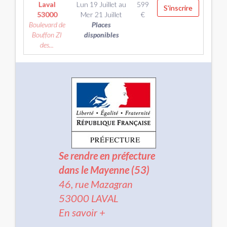
Laval
Lun 19 Juillet
au
599
S'inscrire
53000
Mer 21 Juillet
€
Boulevard de
Places
Bouffon ZI
disponibles
des...
Se rendre en préfecture
dans le Mayenne (53)
46, rue Mazagran
53000 LAVAL
En savoir +