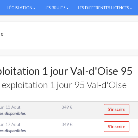
LÉGISLATION
LES BRUITS
LES DIFFERENTES LICENCES
se
loitation 1 jour Val-d'Oise 95
exploitation 1 jour 95 Val-d'Oise
un 10 Aout
349
€
S'inscrire
es disponibles
un 17 Aout
349
€
S'inscrire
es disponibles