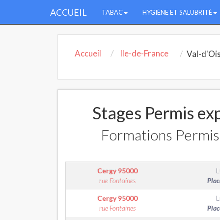
ACCUEIL
TABAC
HYGIÈNE ET SALUBRITÉ
Accueil
Ile-de-France
Val-d'Oi
Stages Permis exp
Formations Permis 
Cergy
95000
L
rue Fontaines
Plac
Cergy
95000
L
rue Fontaines
Plac