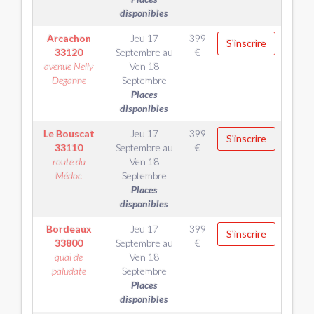
disponibles
Arcachon
Jeu 17
399
S'inscrire
33120
Septembre
au
€
avenue Nelly
Ven 18
Deganne
Septembre
Places
disponibles
Le Bouscat
Jeu 17
399
S'inscrire
33110
Septembre
au
€
route du
Ven 18
Médoc
Septembre
Places
disponibles
Bordeaux
Jeu 17
399
S'inscrire
33800
Septembre
au
€
quai de
Ven 18
paludate
Septembre
Places
disponibles