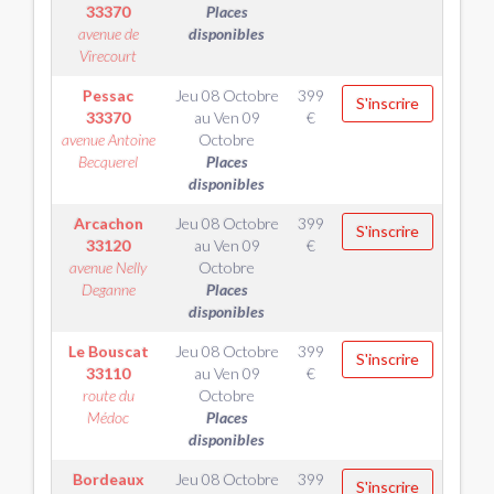
33370
Places
avenue de
disponibles
Virecourt
Pessac
Jeu 08 Octobre
399
S'inscrire
33370
au
Ven 09
€
avenue Antoine
Octobre
Becquerel
Places
disponibles
Arcachon
Jeu 08 Octobre
399
S'inscrire
33120
au
Ven 09
€
avenue Nelly
Octobre
Deganne
Places
disponibles
Le Bouscat
Jeu 08 Octobre
399
S'inscrire
33110
au
Ven 09
€
route du
Octobre
Médoc
Places
disponibles
Bordeaux
Jeu 08 Octobre
399
S'inscrire