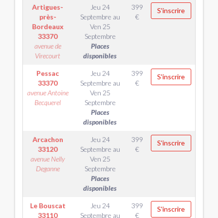
Artigues-
Jeu 24
399
S'inscrire
près-
Septembre
au
€
Bordeaux
Ven 25
33370
Septembre
avenue de
Places
Virecourt
disponibles
Pessac
Jeu 24
399
S'inscrire
33370
Septembre
au
€
avenue Antoine
Ven 25
Becquerel
Septembre
Places
disponibles
Arcachon
Jeu 24
399
S'inscrire
33120
Septembre
au
€
avenue Nelly
Ven 25
Deganne
Septembre
Places
disponibles
Le Bouscat
Jeu 24
399
S'inscrire
33110
Septembre
au
€