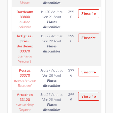
Médoc
disponibles
Bordeaux
Jeu 20 Aout
au
399
S'inscrire
33800
Ven 21 Aout
€
quai de
Places
paludate
disponibles
Artigues-
Jeu 27 Aout
au
399
S'inscrire
près-
Ven 28 Aout
€
Bordeaux
Places
33370
disponibles
avenue de
Virecourt
Pessac
Jeu 27 Aout
au
399
S'inscrire
33370
Ven 28 Aout
€
avenue Antoine
Places
Becquerel
disponibles
Arcachon
Jeu 27 Aout
au
399
S'inscrire
33120
Ven 28 Aout
€
avenue Nelly
Places
Deganne
disponibles