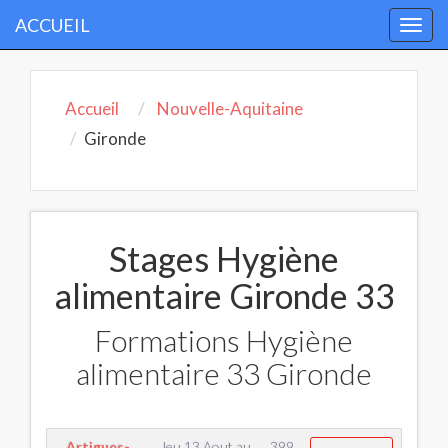
ACCUEIL
Togg
navi
Accueil
Nouvelle-Aquitaine
Gironde
Stages Hygiène
alimentaire Gironde 33
Formations Hygiène
alimentaire 33 Gironde
Artigues-
Jeu 13 Aout
au
399