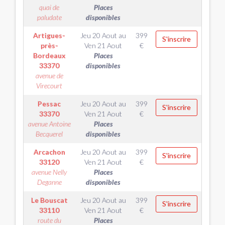
quai de
Places
paludate
disponibles
Artigues-
Jeu 20 Aout
au
399
S'inscrire
près-
Ven 21 Aout
€
Bordeaux
Places
33370
disponibles
avenue de
Virecourt
Pessac
Jeu 20 Aout
au
399
S'inscrire
33370
Ven 21 Aout
€
avenue Antoine
Places
Becquerel
disponibles
Arcachon
Jeu 20 Aout
au
399
S'inscrire
33120
Ven 21 Aout
€
avenue Nelly
Places
Deganne
disponibles
Le Bouscat
Jeu 20 Aout
au
399
S'inscrire
33110
Ven 21 Aout
€
route du
Places