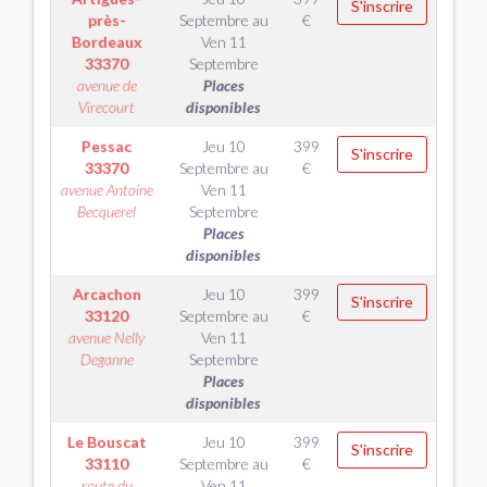
S'inscrire
près-
Septembre
au
€
Bordeaux
Ven 11
33370
Septembre
avenue de
Places
Virecourt
disponibles
Pessac
Jeu 10
399
S'inscrire
33370
Septembre
au
€
avenue Antoine
Ven 11
Becquerel
Septembre
Places
disponibles
Arcachon
Jeu 10
399
S'inscrire
33120
Septembre
au
€
avenue Nelly
Ven 11
Deganne
Septembre
Places
disponibles
Le Bouscat
Jeu 10
399
S'inscrire
33110
Septembre
au
€
route du
Ven 11