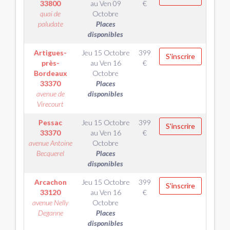
33800
au
Ven 09
€
quai de
Octobre
paludate
Places
disponibles
Artigues-
Jeu 15 Octobre
399
S'inscrire
près-
au
Ven 16
€
Bordeaux
Octobre
33370
Places
avenue de
disponibles
Virecourt
Pessac
Jeu 15 Octobre
399
S'inscrire
33370
au
Ven 16
€
avenue Antoine
Octobre
Becquerel
Places
disponibles
Arcachon
Jeu 15 Octobre
399
S'inscrire
33120
au
Ven 16
€
avenue Nelly
Octobre
Deganne
Places
disponibles