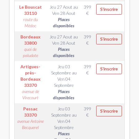
Le Bouscat
Jeu 27 Aout
au
399
S'inscrire
33110
Ven 28 Aout
€
route du
Places
Médoc
disponibles
Bordeaux
Jeu 27 Aout
au
399
S'inscrire
33800
Ven 28 Aout
€
quai de
Places
paludate
disponibles
Artigues-
Jeu 03
399
S'inscrire
près-
Septembre
au
€
Bordeaux
Ven 04
33370
Septembre
avenue de
Places
Virecourt
disponibles
Pessac
Jeu 03
399
S'inscrire
33370
Septembre
au
€
avenue Antoine
Ven 04
Becquerel
Septembre
Places