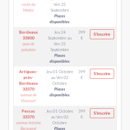
route du
Ven 25
Médoc
Septembre
Places
disponibles
Bordeaux
Jeu 24
399
S'inscrire
33800
Septembre
au
€
quai de
Ven 25
paludate
Septembre
Places
disponibles
Artigues-
Jeu 01 Octobre
399
S'inscrire
près-
au
Ven 02
€
Bordeaux
Octobre
33370
Places
avenue de
disponibles
Virecourt
Pessac
Jeu 01 Octobre
399
S'inscrire
33370
au
Ven 02
€
avenue Antoine
Octobre
Becquerel
Places