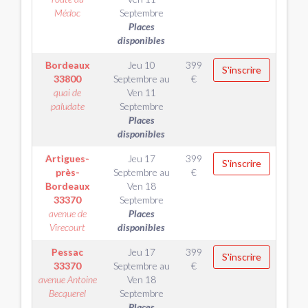
Médoc
Septembre
Places
disponibles
Bordeaux
Jeu 10
399
S'inscrire
33800
Septembre
au
€
quai de
Ven 11
paludate
Septembre
Places
disponibles
Artigues-
Jeu 17
399
S'inscrire
près-
Septembre
au
€
Bordeaux
Ven 18
33370
Septembre
avenue de
Places
Virecourt
disponibles
Pessac
Jeu 17
399
S'inscrire
33370
Septembre
au
€
avenue Antoine
Ven 18
Becquerel
Septembre
Places