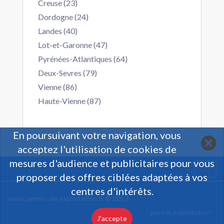
Creuse (23)
Dordogne (24)
Landes (40)
Lot-et-Garonne (47)
Pyrénées-Atlantiques (64)
Deux-Sevres (79)
Vienne (86)
Haute-Vienne (87)
En poursuivant votre navigation, vous
acceptez l'utilisation de cookies de
mesures d'audience et publicitaires pour vous
Togg
proposer des offres ciblées adaptées à vos
navi
centres d'intérêts.
www.permis-de-exploitation.fr © 2017
permis exploitation