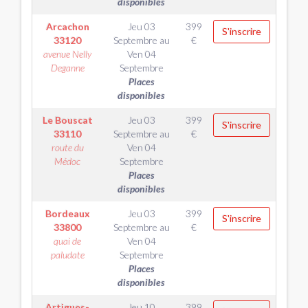
disponibles
Arcachon
Jeu 03
399
S'inscrire
33120
Septembre
au
€
avenue Nelly
Ven 04
Deganne
Septembre
Places
disponibles
Le Bouscat
Jeu 03
399
S'inscrire
33110
Septembre
au
€
route du
Ven 04
Médoc
Septembre
Places
disponibles
Bordeaux
Jeu 03
399
S'inscrire
33800
Septembre
au
€
quai de
Ven 04
paludate
Septembre
Places
disponibles
Artigues-
Jeu 10
399