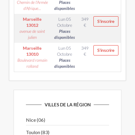
Chemin de l'Armée
Places
d'Afrique...
disponibles
Marseille
Lun 05
349
S'inscrire
13012
Octobre
€
avenue de saint
Places
julien
disponibles
Marseille
Lun 05
349
S'inscrire
13010
Octobre
€
Boulevard romain
Places
rolland
disponibles
VILLES DE LA RÉGION
Nice (06)
Toulon (83)