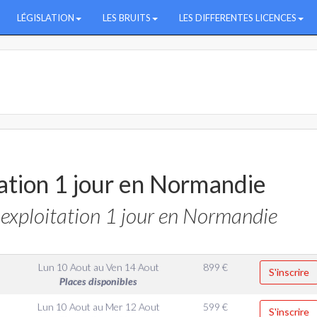
LÉGISLATION
LES BRUITS
LES DIFFERENTES LICENCES
ation 1 jour en Normandie
exploitation 1 jour en Normandie
Lun 10 Aout
au
Ven 14 Aout
899
€
S'inscrire
Places disponibles
Lun 10 Aout
au
Mer 12 Aout
599
€
S'inscrire