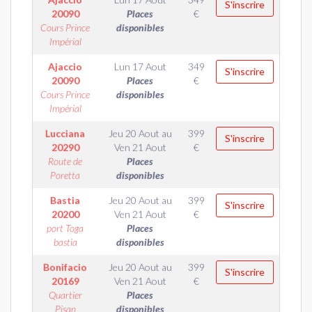
S'inscrire
20090
Places
€
Cours Prince
disponibles
Impérial
Ajaccio
Lun 17 Aout
349
S'inscrire
20090
Places
€
Cours Prince
disponibles
Impérial
Lucciana
Jeu 20 Aout
au
399
S'inscrire
20290
Ven 21 Aout
€
Route de
Places
Poretta
disponibles
Bastia
Jeu 20 Aout
au
399
S'inscrire
20200
Ven 21 Aout
€
port Toga
Places
bastia
disponibles
Bonifacio
Jeu 20 Aout
au
399
S'inscrire
20169
Ven 21 Aout
€
Quartier
Places
Pisan
disponibles