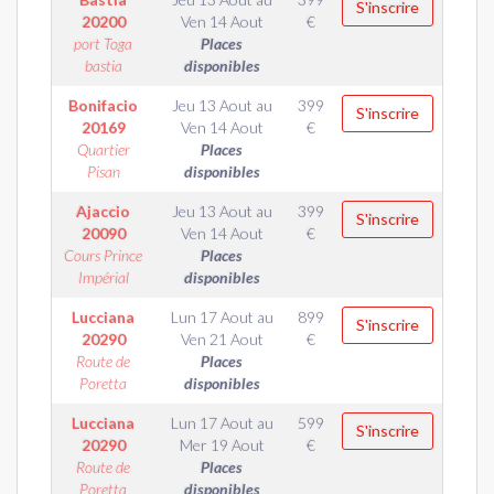
S'inscrire
20200
Ven 14 Aout
€
port Toga
Places
bastia
disponibles
Bonifacio
Jeu 13 Aout
au
399
S'inscrire
20169
Ven 14 Aout
€
Quartier
Places
Pisan
disponibles
Ajaccio
Jeu 13 Aout
au
399
S'inscrire
20090
Ven 14 Aout
€
Cours Prince
Places
Impérial
disponibles
Lucciana
Lun 17 Aout
au
899
S'inscrire
20290
Ven 21 Aout
€
Route de
Places
Poretta
disponibles
Lucciana
Lun 17 Aout
au
599
S'inscrire
20290
Mer 19 Aout
€
Route de
Places
Poretta
disponibles