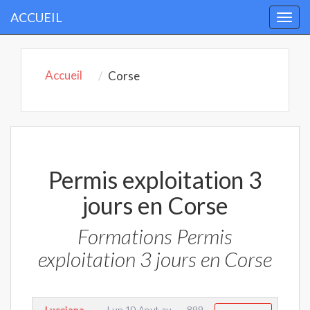
ACCUEIL
Togg
navi
Accueil
Corse
Permis exploitation 3
jours en Corse
Formations Permis
exploitation 3 jours en Corse
Lucciana
Lun 10 Aout
au
899