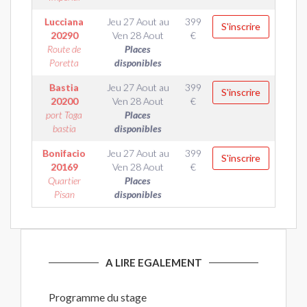
Lucciana
Jeu 27 Aout
au
399
S'inscrire
20290
Ven 28 Aout
€
Route de
Places
Poretta
disponibles
Bastia
Jeu 27 Aout
au
399
S'inscrire
20200
Ven 28 Aout
€
port Toga
Places
bastia
disponibles
Bonifacio
Jeu 27 Aout
au
399
S'inscrire
20169
Ven 28 Aout
€
Quartier
Places
Pisan
disponibles
A LIRE EGALEMENT
Programme du stage