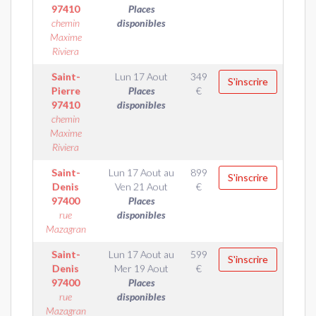
97410
Places
chemin
disponibles
Maxime
Riviera
Saint-
Lun 17 Aout
349
S'inscrire
Pierre
Places
€
97410
disponibles
chemin
Maxime
Riviera
Saint-
Lun 17 Aout
au
899
S'inscrire
Denis
Ven 21 Aout
€
97400
Places
rue
disponibles
Mazagran
Saint-
Lun 17 Aout
au
599
S'inscrire
Denis
Mer 19 Aout
€
97400
Places
rue
disponibles
Mazagran