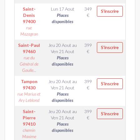
Saint-
Lun 17 Aout
349
S'inscrire
Denis
Places
€
97400
disponibles
rue
Mazagran
Saint-Paul
Jeu 20 Aout
au
399
S'inscrire
97460
Ven 21 Aout
€
rue du
Places
Général de
disponibles
Gaulle...
Tampon
Jeu 20 Aout
au
399
S'inscrire
97430
Ven 21 Aout
€
rue Marius et
Places
Ary Leblond
disponibles
Saint-
Jeu 20 Aout
au
399
S'inscrire
Pierre
Ven 21 Aout
€
97410
Places
chemin
disponibles
Maxime