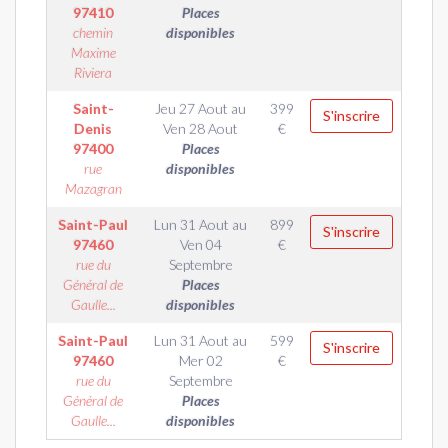
97410
Places
chemin
disponibles
Maxime
Riviera
Saint-
Jeu 27 Aout
au
399
S'inscrire
Denis
Ven 28 Aout
€
97400
Places
rue
disponibles
Mazagran
Saint-Paul
Lun 31 Aout
au
899
S'inscrire
97460
Ven 04
€
rue du
Septembre
Général de
Places
Gaulle...
disponibles
Saint-Paul
Lun 31 Aout
au
599
S'inscrire
97460
Mer 02
€
rue du
Septembre
Général de
Places
Gaulle...
disponibles