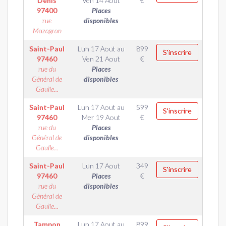
Denis
Ven 14 Aout
€
97400
Places
rue
disponibles
Mazagran
Saint-Paul
Lun 17 Aout
au
899
S'inscrire
97460
Ven 21 Aout
€
rue du
Places
Général de
disponibles
Gaulle...
Saint-Paul
Lun 17 Aout
au
599
S'inscrire
97460
Mer 19 Aout
€
rue du
Places
Général de
disponibles
Gaulle...
Saint-Paul
Lun 17 Aout
349
S'inscrire
97460
Places
€
rue du
disponibles
Général de
Gaulle...
Tampon
Lun 17 Aout
au
899