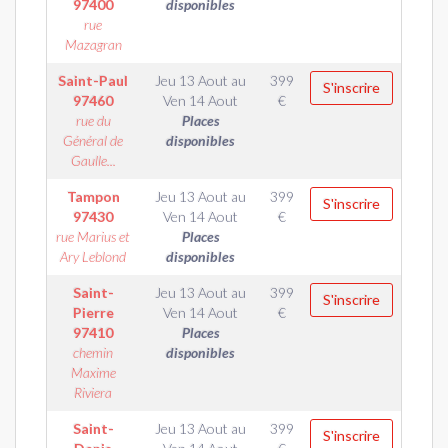
97400
disponibles
rue
Mazagran
Saint-Paul
Jeu 13 Aout
au
399
S'inscrire
97460
Ven 14 Aout
€
rue du
Places
Général de
disponibles
Gaulle...
Tampon
Jeu 13 Aout
au
399
S'inscrire
97430
Ven 14 Aout
€
rue Marius et
Places
Ary Leblond
disponibles
Saint-
Jeu 13 Aout
au
399
S'inscrire
Pierre
Ven 14 Aout
€
97410
Places
chemin
disponibles
Maxime
Riviera
Saint-
Jeu 13 Aout
au
399
S'inscrire