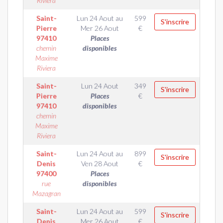
Riviera
Saint-
Lun 24 Aout
au
599
S'inscrire
Pierre
Mer 26 Aout
€
97410
Places
chemin
disponibles
Maxime
Riviera
Saint-
Lun 24 Aout
349
S'inscrire
Pierre
Places
€
97410
disponibles
chemin
Maxime
Riviera
Saint-
Lun 24 Aout
au
899
S'inscrire
Denis
Ven 28 Aout
€
97400
Places
rue
disponibles
Mazagran
Saint-
Lun 24 Aout
au
599
S'inscrire
Denis
Mer 26 Aout
€