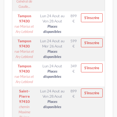
Général de
Gaulle...
Tampon
Lun 24 Aout
au
899
S'inscrire
97430
Ven 28 Aout
€
rue Marius et
Places
Ary Leblond
disponibles
Tampon
Lun 24 Aout
au
599
S'inscrire
97430
Mer 26 Aout
€
rue Marius et
Places
Ary Leblond
disponibles
Tampon
Lun 24 Aout
349
S'inscrire
97430
Places
€
rue Marius et
disponibles
Ary Leblond
Saint-
Lun 24 Aout
au
899
S'inscrire
Pierre
Ven 28 Aout
€
97410
Places
chemin
disponibles
Maxime