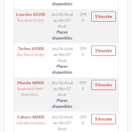
disponibles
Lourdes
65100
Jeu 06 Aout
399
S'inscrire
Rue de la Grotte
au
Ven 07
€
Aout
Places
disponibles
Tarbes
65000
Jeu 06 Aout
399
S'inscrire
Rue Raoul Verges
au
Ven 07
€
Aout
Places
disponibles
Mende
48000
Jeu 06 Aout
399
S'inscrire
boulevard Henri
au
Ven 07
€
Bourrillon...
Aout
Places
disponibles
Cahors
46000
Jeu 06 Aout
399
S'inscrire
cote des ormeaux
au
Ven 07
€
Aout