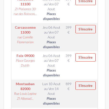
S'inscrire
11100
au
Ven 07
€
ZI Plaisance 30
Aout
rue des Ratacas...
Places
disponibles
Carcassonne
Jeu 06 Aout
399
S'inscrire
11000
au
Ven 07
€
rue Camille
Aout
Flammarion
Places
disponibles
Foix
09000
Jeu 06 Aout
399
S'inscrire
Place Georges
au
Ven 07
€
Dutilh
Aout
Places
disponibles
Montauban
Lun 10 Aout
899
S'inscrire
82000
au
Ven 14
€
Rue Louis Lepine
Aout
ZI Albasud...
Places
disponibles