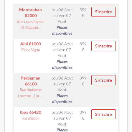
Montauban
Jeu 06 Aout
399
S'inscrire
82000
au
Ven 07
€
Rue Louis Lepine
Aout
ZI Albasud...
Places
disponibles
Albi
81000
Jeu 06 Aout
399
S'inscrire
Place Vigan
au
Ven 07
€
Aout
Places
disponibles
Perpignan
Jeu 06 Aout
399
S'inscrire
66100
au
Ven 07
€
Rue Alphonse
Aout
Laveran , Lot....
Places
disponibles
Ibos
65420
Jeu 06 Aout
399
S'inscrire
rue d'isaby
au
Ven 07
€
Aout
Places