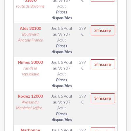
31670
au
Ven 07
€
route de Bayonne
Aout
Places
disponibles
Alès
30100
Jeu 06 Aout
399
S'inscrire
Boulevard
au
Ven 07
€
Anatole France
Aout
Places
disponibles
Nîmes
30000
Jeu 06 Aout
399
S'inscrire
rue de la
au
Ven 07
€
republique
Aout
Places
disponibles
Rodez
12000
Jeu 06 Aout
399
S'inscrire
Avenue du
au
Ven 07
€
Maréchal Joffre...
Aout
Places
disponibles
Narbonne
Jeu 06 Aout
399