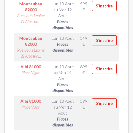
Montauban
Lun 10 Aout
599
S'inscrire
82000
au
Mer 12
€
Rue Louis Lepine
Aout
ZI Albasud...
Places
disponibles
Montauban
Lun 10 Aout
349
S'inscrire
82000
Places
€
Rue Louis Lepine
disponibles
ZI Albasud...
Albi
81000
Lun 10 Aout
899
S'inscrire
Place Vigan
au
Ven 14
€
Aout
Places
disponibles
Albi
81000
Lun 10 Aout
599
S'inscrire
Place Vigan
au
Mer 12
€
Aout
Places
disponibles