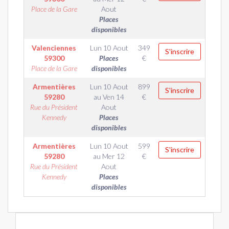
Place de la Gare
Aout
Places
disponibles
Valenciennes
Lun 10 Aout
349
S'inscrire
59300
Places
€
Place de la Gare
disponibles
Armentières
Lun 10 Aout
899
S'inscrire
59280
au
Ven 14
€
Rue du Président
Aout
Kennedy
Places
disponibles
Armentières
Lun 10 Aout
599
S'inscrire
59280
au
Mer 12
€
Rue du Président
Aout
Kennedy
Places
disponibles