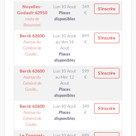
Noyelles-
Lun 10 Aout
349
S'inscrire
Godault
62950
Places
€
route de
disponibles
Beaumont
Berck
62600
Lun 10 Aout
899
S'inscrire
Avenue du
au
Ven 14
€
Général de
Aout
Gaulle...
Places
disponibles
Berck
62600
Lun 10 Aout
599
S'inscrire
Avenue du
au
Mer 12
€
Général de
Aout
Gaulle...
Places
disponibles
Berck
62600
Lun 10 Aout
349
S'inscrire
Avenue du
Places
€
Général de
disponibles
Gaulle...
Le Touquet-
Lun 10 Aout
899