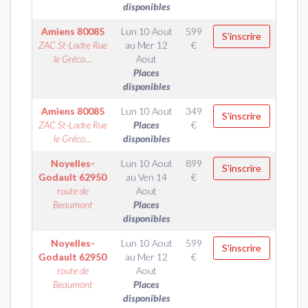
disponibles
Amiens
80085
Lun 10 Aout
599
S'inscrire
ZAC St-Ladre Rue
au
Mer 12
€
le Gréco...
Aout
Places
disponibles
Amiens
80085
Lun 10 Aout
349
S'inscrire
ZAC St-Ladre Rue
Places
€
le Gréco...
disponibles
Noyelles-
Lun 10 Aout
899
S'inscrire
Godault
62950
au
Ven 14
€
route de
Aout
Beaumont
Places
disponibles
Noyelles-
Lun 10 Aout
599
S'inscrire
Godault
62950
au
Mer 12
€
route de
Aout
Beaumont
Places
disponibles