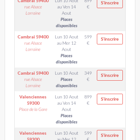
Cambrai
59400
Lun 10 Aout
899
S'inscrire
rue Alsace
au
Ven 14
€
Lorraine
Aout
Places
disponibles
Cambrai
59400
Lun 10 Aout
599
S'inscrire
rue Alsace
au
Mer 12
€
Lorraine
Aout
Places
disponibles
Cambrai
59400
Lun 10 Aout
349
S'inscrire
rue Alsace
Places
€
Lorraine
disponibles
Valenciennes
Lun 10 Aout
899
S'inscrire
59300
au
Ven 14
€
Place de la Gare
Aout
Places
disponibles
Valenciennes
Lun 10 Aout
599
S'inscrire
59300
au
Mer 12
€