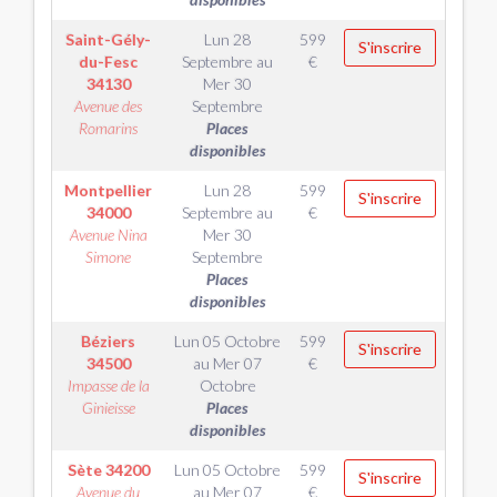
Saint-Gély-
Lun 28
599
S'inscrire
du-Fesc
Septembre
au
€
34130
Mer 30
Avenue des
Septembre
Romarins
Places
disponibles
Montpellier
Lun 28
599
S'inscrire
34000
Septembre
au
€
Avenue Nina
Mer 30
Simone
Septembre
Places
disponibles
Béziers
Lun 05 Octobre
599
S'inscrire
34500
au
Mer 07
€
Impasse de la
Octobre
Ginieisse
Places
disponibles
Sète
34200
Lun 05 Octobre
599
S'inscrire
Avenue du
au
Mer 07
€