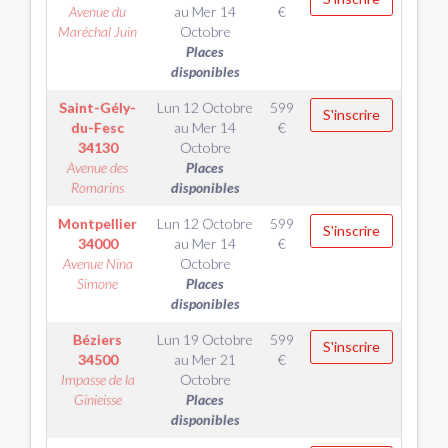
Avenue du
au
Mer 14
€
Maréchal Juin
Octobre
Places
disponibles
Saint-Gély-
Lun 12 Octobre
599
S'inscrire
du-Fesc
au
Mer 14
€
34130
Octobre
Avenue des
Places
Romarins
disponibles
Montpellier
Lun 12 Octobre
599
S'inscrire
34000
au
Mer 14
€
Avenue Nina
Octobre
Simone
Places
disponibles
Béziers
Lun 19 Octobre
599
S'inscrire
34500
au
Mer 21
€
Impasse de la
Octobre
Ginieisse
Places
disponibles