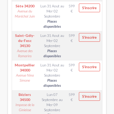
Sète
34200
Lun 31 Aout
au
599
S'inscrire
Avenue du
Mer 02
€
Maréchal Juin
Septembre
Places
disponibles
Saint-Gély-
Lun 31 Aout
au
599
S'inscrire
du-Fesc
Mer 02
€
34130
Septembre
Avenue des
Places
Romarins
disponibles
Montpellier
Lun 31 Aout
au
599
S'inscrire
34000
Mer 02
€
Avenue Nina
Septembre
Simone
Places
disponibles
Béziers
Lun 07
599
S'inscrire
34500
Septembre
au
€
Impasse de la
Mer 09
Ginieisse
Septembre