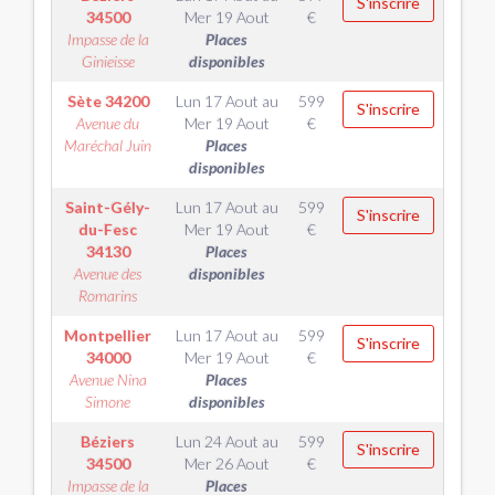
S'inscrire
34500
Mer 19 Aout
€
Impasse de la
Places
Ginieisse
disponibles
Sète
34200
Lun 17 Aout
au
599
S'inscrire
Avenue du
Mer 19 Aout
€
Maréchal Juin
Places
disponibles
Saint-Gély-
Lun 17 Aout
au
599
S'inscrire
du-Fesc
Mer 19 Aout
€
34130
Places
Avenue des
disponibles
Romarins
Montpellier
Lun 17 Aout
au
599
S'inscrire
34000
Mer 19 Aout
€
Avenue Nina
Places
Simone
disponibles
Béziers
Lun 24 Aout
au
599
S'inscrire
34500
Mer 26 Aout
€
Impasse de la
Places