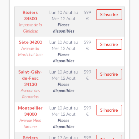
Béziers
Lun 10 Aout
au
599
S'inscrire
34500
Mer 12 Aout
€
Impasse de la
Places
Ginieisse
disponibles
Sète
34200
Lun 10 Aout
au
599
S'inscrire
Avenue du
Mer 12 Aout
€
Maréchal Juin
Places
disponibles
Saint-Gély-
Lun 10 Aout
au
599
S'inscrire
du-Fesc
Mer 12 Aout
€
34130
Places
Avenue des
disponibles
Romarins
Montpellier
Lun 10 Aout
au
599
S'inscrire
34000
Mer 12 Aout
€
Avenue Nina
Places
Simone
disponibles
Béziers
Lun 17 Aout
au
599