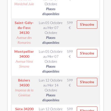
Maréchal Juin
Octobre
Places
disponibles
Saint-Gély-
Lun 05 Octobre
599
S'inscrire
du-Fesc
au
Mer 07
€
34130
Octobre
Avenue des
Places
Romarins
disponibles
Montpellier
Lun 05 Octobre
599
S'inscrire
34000
au
Mer 07
€
Avenue Nina
Octobre
Simone
Places
disponibles
Béziers
Lun 12 Octobre
599
S'inscrire
34500
au
Mer 14
€
Impasse de la
Octobre
Ginieisse
Places
disponibles
Sète
34200
Lun 12 Octobre
599
S'inscrire