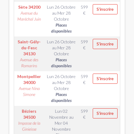
Sète
34200
Lun 26 Octobre
599
S'inscrire
Avenue du
au
Mer 28
€
Maréchal Juin
Octobre
Places
disponibles
Saint-Gély-
Lun 26 Octobre
599
S'inscrire
du-Fesc
au
Mer 28
€
34130
Octobre
Avenue des
Places
Romarins
disponibles
Montpellier
Lun 26 Octobre
599
S'inscrire
34000
au
Mer 28
€
Avenue Nina
Octobre
Simone
Places
disponibles
Béziers
Lun 02
599
S'inscrire
34500
Novembre
au
€
Impasse de la
Mer 04
Ginieisse
Novembre