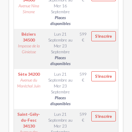
Avenue Nina
Mer 16
Simone
Septembre
Places
disponibles
Béziers
Lun 21
599
S'inscrire
34500
Septembre
au
€
Impasse de la
Mer 23
Ginieisse
Septembre
Places
disponibles
Sète
34200
Lun 21
599
S'inscrire
Avenue du
Septembre
au
€
Maréchal Juin
Mer 23
Septembre
Places
disponibles
Saint-Gély-
Lun 21
599
S'inscrire
du-Fesc
Septembre
au
€
34130
Mer 23
Avenue des
Septembre