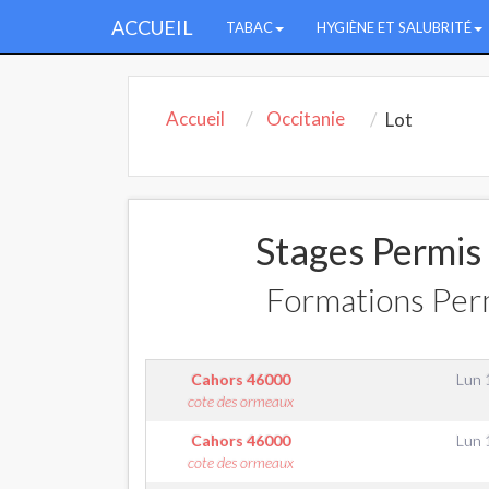
ACCUEIL
TABAC
HYGIÈNE ET SALUBRITÉ
Accueil
Occitanie
Lot
Stages Permis 
Formations Perm
Cahors
46000
Lun 
cote des ormeaux
Cahors
46000
Lun 
cote des ormeaux