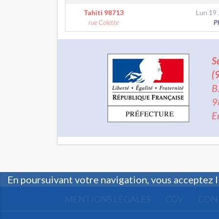
Tahiti
98713
Lun 19 J
rue Colette
P
S
(
B
9
E
En poursuivant votre navigation, vous acceptez l
MENTIONS LÉGALES
CGV
CON