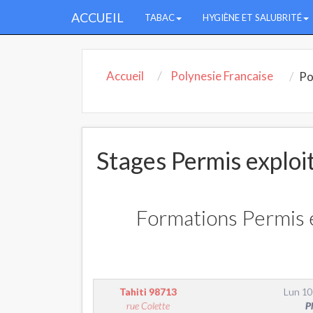
ACCUEIL
TABAC
HYGIÈNE ET SALUBRITÉ
Accueil
Polynesie Francaise
Po
Stages Permis exploit
Formations Permis e
Tahiti
98713
Lun 10
rue Colette
P