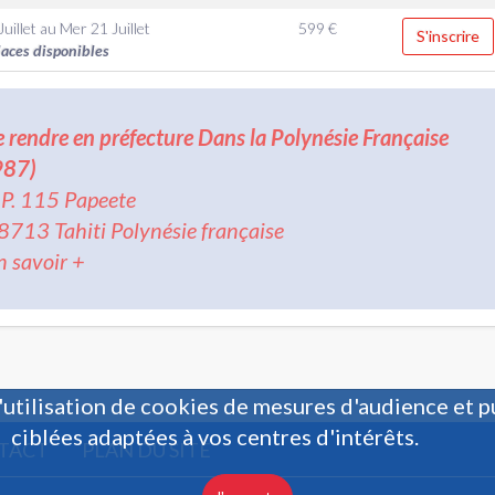
uillet
au
Mer 21 Juillet
599
€
S'inscrire
laces disponibles
e rendre en préfecture Dans la Polynésie Française
987)
.P. 115 Papeete
8713 Tahiti Polynésie française
n savoir +
'utilisation de cookies de mesures d'audience et p
ciblées adaptées à vos centres d'intérêts.
TACT
PLAN DU SITE