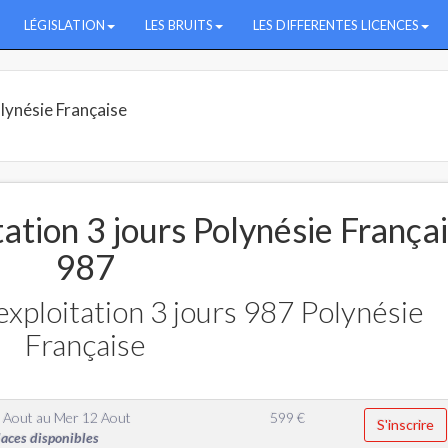
LÉGISLATION
LES BRUITS
LES DIFFERENTES LICENCES
lynésie Française
ation 3 jours Polynésie França
987
xploitation 3 jours 987 Polynésie
Française
 Aout
au
Mer 12 Aout
599
€
S'inscrire
laces disponibles