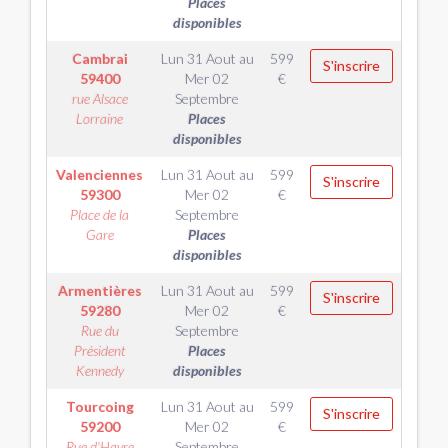
Places
disponibles
Cambrai
Lun 31 Aout
au
599
S'inscrire
59400
Mer 02
€
rue Alsace
Septembre
Lorraine
Places
disponibles
Valenciennes
Lun 31 Aout
au
599
S'inscrire
59300
Mer 02
€
Place de la
Septembre
Gare
Places
disponibles
Armentières
Lun 31 Aout
au
599
S'inscrire
59280
Mer 02
€
Rue du
Septembre
Président
Places
Kennedy
disponibles
Tourcoing
Lun 31 Aout
au
599
S'inscrire
59200
Mer 02
€
Rue d'Havre
Septembre