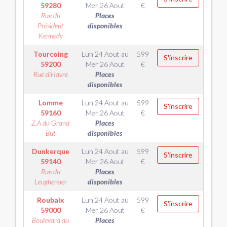
59280
Mer 26 Aout
€
Rue du
Places
Président
disponibles
Kennedy
Tourcoing
Lun 24 Aout
au
599
S'inscrire
59200
Mer 26 Aout
€
Rue d'Havre
Places
disponibles
Lomme
Lun 24 Aout
au
599
S'inscrire
59160
Mer 26 Aout
€
Z.A du Grand
Places
But
disponibles
Dunkerque
Lun 24 Aout
au
599
S'inscrire
59140
Mer 26 Aout
€
Rue du
Places
Leughenaer
disponibles
Roubaix
Lun 24 Aout
au
599
S'inscrire
59000
Mer 26 Aout
€
Boulevard du
Places