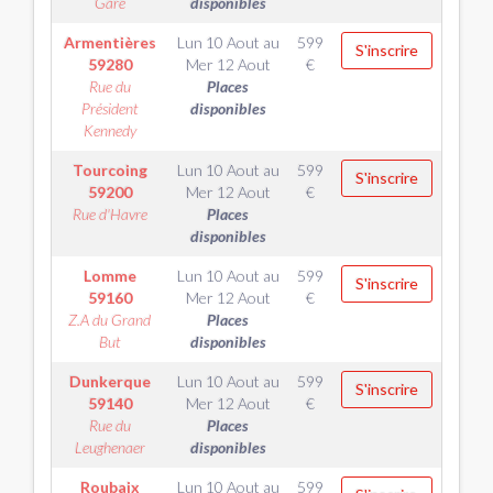
Gare
disponibles
Armentières
Lun 10 Aout
au
599
S'inscrire
59280
Mer 12 Aout
€
Rue du
Places
Président
disponibles
Kennedy
Tourcoing
Lun 10 Aout
au
599
S'inscrire
59200
Mer 12 Aout
€
Rue d'Havre
Places
disponibles
Lomme
Lun 10 Aout
au
599
S'inscrire
59160
Mer 12 Aout
€
Z.A du Grand
Places
But
disponibles
Dunkerque
Lun 10 Aout
au
599
S'inscrire
59140
Mer 12 Aout
€
Rue du
Places
Leughenaer
disponibles
Roubaix
Lun 10 Aout
au
599