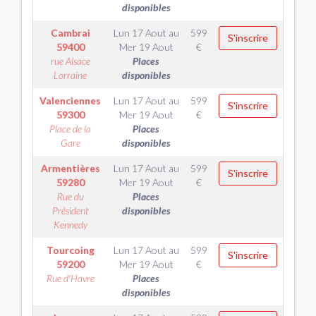
disponibles
Cambrai
Lun 17 Aout
au
599
S'inscrire
59400
Mer 19 Aout
€
rue Alsace
Places
Lorraine
disponibles
Valenciennes
Lun 17 Aout
au
599
S'inscrire
59300
Mer 19 Aout
€
Place de la
Places
Gare
disponibles
Armentières
Lun 17 Aout
au
599
S'inscrire
59280
Mer 19 Aout
€
Rue du
Places
Président
disponibles
Kennedy
Tourcoing
Lun 17 Aout
au
599
S'inscrire
59200
Mer 19 Aout
€
Rue d'Havre
Places
disponibles