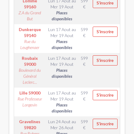
Lomme
Lun 17 Aout
au
599
S'inscrire
59160
Mer 19 Aout
€
Z.A du Grand
Places
But
disponibles
Dunkerque
Lun 17 Aout
au
599
S'inscrire
59140
Mer 19 Aout
€
Rue du
Places
Leughenaer
disponibles
Roubaix
Lun 17 Aout
au
599
S'inscrire
59000
Mer 19 Aout
€
Boulevard du
Places
Général
disponibles
Leclerc...
Lille
59000
Lun 17 Aout
au
599
S'inscrire
Rue Professeur
Mer 19 Aout
€
Langevin
Places
disponibles
Gravelines
Lun 24 Aout
au
599
S'inscrire
59820
Mer 26 Aout
€
Rue Rubens
Places