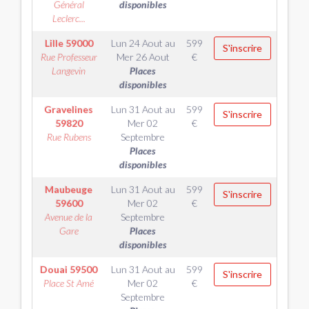
Général
disponibles
Leclerc...
Lille
59000
Lun 24 Aout
au
599
S'inscrire
Rue Professeur
Mer 26 Aout
€
Langevin
Places
disponibles
Gravelines
Lun 31 Aout
au
599
S'inscrire
59820
Mer 02
€
Rue Rubens
Septembre
Places
disponibles
Maubeuge
Lun 31 Aout
au
599
S'inscrire
59600
Mer 02
€
Avenue de la
Septembre
Gare
Places
disponibles
Douai
59500
Lun 31 Aout
au
599
S'inscrire
Place St Amé
Mer 02
€
Septembre