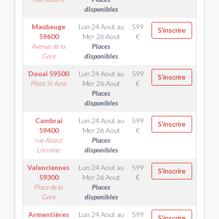
disponibles
Maubeuge
Lun 24 Aout
au
599
S'inscrire
59600
Mer 26 Aout
€
Avenue de la
Places
Gare
disponibles
Douai
59500
Lun 24 Aout
au
599
S'inscrire
Place St Amé
Mer 26 Aout
€
Places
disponibles
Cambrai
Lun 24 Aout
au
599
S'inscrire
59400
Mer 26 Aout
€
rue Alsace
Places
Lorraine
disponibles
Valenciennes
Lun 24 Aout
au
599
S'inscrire
59300
Mer 26 Aout
€
Place de la
Places
Gare
disponibles
Armentières
Lun 24 Aout
au
599
S'inscrire