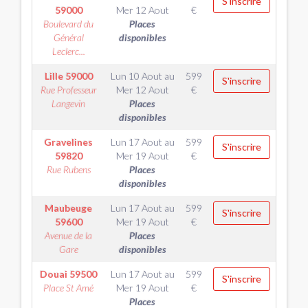
S'inscrire
59000
Mer 12 Aout
€
Boulevard du
Places
Général
disponibles
Leclerc...
Lille
59000
Lun 10 Aout
au
599
S'inscrire
Rue Professeur
Mer 12 Aout
€
Langevin
Places
disponibles
Gravelines
Lun 17 Aout
au
599
S'inscrire
59820
Mer 19 Aout
€
Rue Rubens
Places
disponibles
Maubeuge
Lun 17 Aout
au
599
S'inscrire
59600
Mer 19 Aout
€
Avenue de la
Places
Gare
disponibles
Douai
59500
Lun 17 Aout
au
599
S'inscrire
Place St Amé
Mer 19 Aout
€
Places