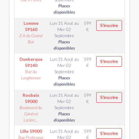
Places
disponibles
Lomme
Lun 31 Aout
au
599
S'inscrire
59160
Mer 02
€
Z.A du Grand
Septembre
But
Places
disponibles
Dunkerque
Lun 31 Aout
au
599
S'inscrire
59140
Mer 02
€
Rue du
Septembre
Leughenaer
Places
disponibles
Roubaix
Lun 31 Aout
au
599
S'inscrire
59000
Mer 02
€
Boulevard du
Septembre
Général
Places
Leclerc...
disponibles
Lille
59000
Lun 31 Aout
au
599
S'inscrire
Rue Professeur
Mer 02
€