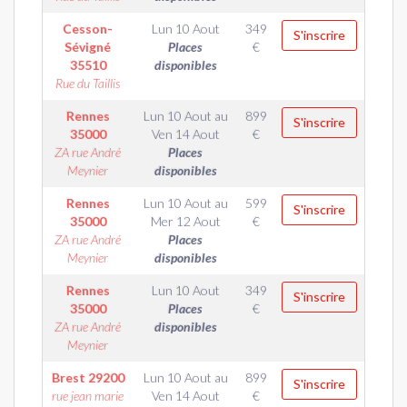
Cesson-
Lun 10 Aout
349
S'inscrire
Sévigné
Places
€
35510
disponibles
Rue du Taillis
Rennes
Lun 10 Aout
au
899
S'inscrire
35000
Ven 14 Aout
€
ZA rue André
Places
Meynier
disponibles
Rennes
Lun 10 Aout
au
599
S'inscrire
35000
Mer 12 Aout
€
ZA rue André
Places
Meynier
disponibles
Rennes
Lun 10 Aout
349
S'inscrire
35000
Places
€
ZA rue André
disponibles
Meynier
Brest
29200
Lun 10 Aout
au
899
S'inscrire
rue jean marie
Ven 14 Aout
€