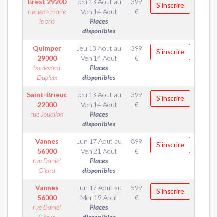
Brest
29200
Jeu 13 Aout
au
399
S'inscrire
rue jean marie
Ven 14 Aout
€
le bris
Places
disponibles
Quimper
Jeu 13 Aout
au
399
S'inscrire
29000
Ven 14 Aout
€
boulevard
Places
Dupleix
disponibles
Saint-Brieuc
Jeu 13 Aout
au
399
S'inscrire
22000
Ven 14 Aout
€
rue Jouallan
Places
disponibles
Vannes
Lun 17 Aout
au
899
S'inscrire
56000
Ven 21 Aout
€
rue Daniel
Places
Gilard
disponibles
Vannes
Lun 17 Aout
au
599
S'inscrire
56000
Mer 19 Aout
€
rue Daniel
Places
Gilard
disponibles