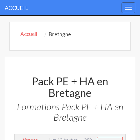
ACCUEIL
Togg
navi
Accueil
Bretagne
Pack PE + HA en
Bretagne
Formations Pack PE + HA en
Bretagne
Vannes
Lun 10 Aout
au
899