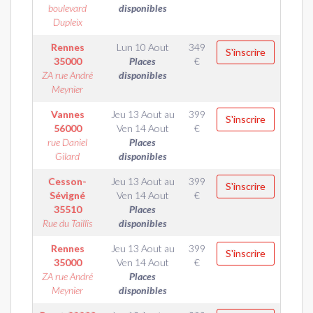
boulevard
disponibles
Dupleix
Rennes
Lun 10 Aout
349
S'inscrire
35000
Places
€
ZA rue André
disponibles
Meynier
Vannes
Jeu 13 Aout
au
399
S'inscrire
56000
Ven 14 Aout
€
rue Daniel
Places
Gilard
disponibles
Cesson-
Jeu 13 Aout
au
399
S'inscrire
Sévigné
Ven 14 Aout
€
35510
Places
Rue du Taillis
disponibles
Rennes
Jeu 13 Aout
au
399
S'inscrire
35000
Ven 14 Aout
€
ZA rue André
Places
Meynier
disponibles