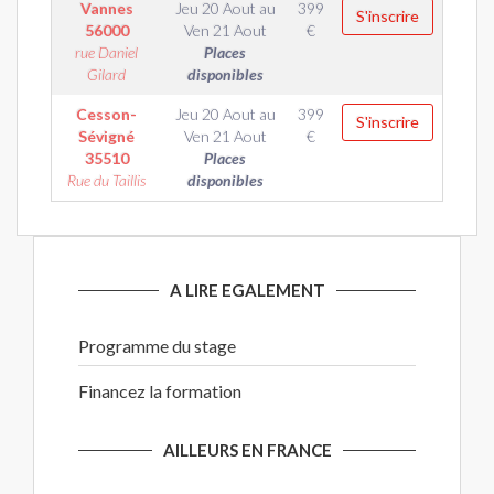
Vannes
Jeu 20 Aout
au
399
S'inscrire
56000
Ven 21 Aout
€
rue Daniel
Places
Gilard
disponibles
Cesson-
Jeu 20 Aout
au
399
S'inscrire
Sévigné
Ven 21 Aout
€
35510
Places
Rue du Taillis
disponibles
A LIRE EGALEMENT
Programme du stage
Financez la formation
AILLEURS EN FRANCE