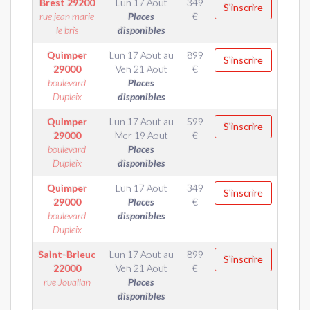
Brest
29200
Lun 17 Aout
349
S'inscrire
rue jean marie
Places
€
le bris
disponibles
Quimper
Lun 17 Aout
au
899
S'inscrire
29000
Ven 21 Aout
€
boulevard
Places
Dupleix
disponibles
Quimper
Lun 17 Aout
au
599
S'inscrire
29000
Mer 19 Aout
€
boulevard
Places
Dupleix
disponibles
Quimper
Lun 17 Aout
349
S'inscrire
29000
Places
€
boulevard
disponibles
Dupleix
Saint-Brieuc
Lun 17 Aout
au
899
S'inscrire
22000
Ven 21 Aout
€
rue Jouallan
Places
disponibles