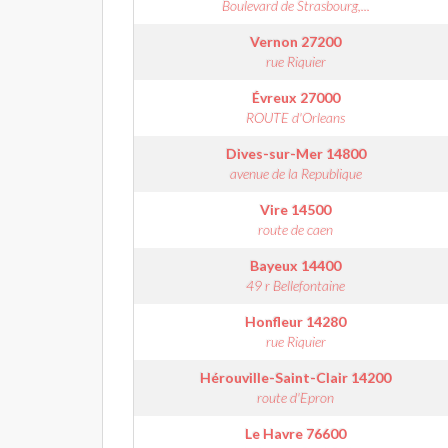
Boulevard de Strasbourg,...
Vernon
27200
rue Riquier
Évreux
27000
ROUTE d'Orleans
Dives-sur-Mer
14800
avenue de la Republique
Vire
14500
route de caen
Bayeux
14400
49 r Bellefontaine
Honfleur
14280
rue Riquier
Hérouville-Saint-Clair
14200
route d'Epron
Le Havre
76600