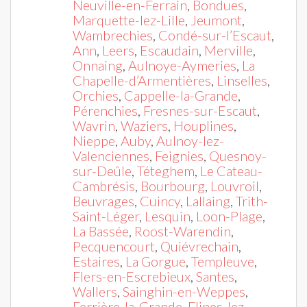
Neuville-en-Ferrain
,
Bondues
,
Marquette-lez-Lille
,
Jeumont
,
Wambrechies
,
Condé-sur-l’Escaut
,
Ann
,
Leers
,
Escaudain
,
Merville
,
Onnaing
,
Aulnoye-Aymeries
,
La
Chapelle-d’Armentières
,
Linselles
,
Orchies
,
Cappelle-la-Grande
,
Pérenchies
,
Fresnes-sur-Escaut
,
Wavrin
,
Waziers
,
Houplines
,
Nieppe
,
Auby
,
Aulnoy-lez-
Valenciennes
,
Feignies
,
Quesnoy-
sur-Deûle
,
Téteghem
,
Le Cateau-
Cambrésis
,
Bourbourg
,
Louvroil
,
Beuvrages
,
Cuincy
,
Lallaing
,
Trith-
Saint-Léger
,
Lesquin
,
Loon-Plage
,
La Bassée
,
Roost-Warendin
,
Pecquencourt
,
Quiévrechain
,
Estaires
,
La Gorgue
,
Templeuve
,
Flers-en-Escrebieux
,
Santes
,
Wallers
,
Sainghin-en-Weppes
,
Ferrière-la-Grande
,
Flines-lez-