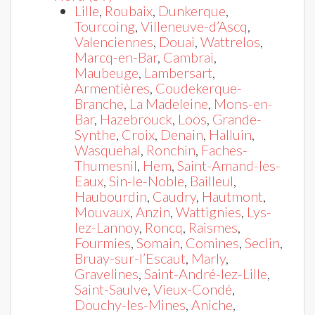
Lille
,
Roubaix
,
Dunkerque
,
Tourcoing
,
Villeneuve-d’Ascq
,
Valenciennes
,
Douai
,
Wattrelos
,
Marcq-en-Bar
,
Cambrai
,
Maubeuge
,
Lambersart
,
Armentières
,
Coudekerque-
Branche
,
La Madeleine
,
Mons-en-
Bar
,
Hazebrouck
,
Loos
,
Grande-
Synthe
,
Croix
,
Denain
,
Halluin
,
Wasquehal
,
Ronchin
,
Faches-
Thumesnil
,
Hem
,
Saint-Amand-les-
Eaux
,
Sin-le-Noble
,
Bailleul
,
Haubourdin
,
Caudry
,
Hautmont
,
Mouvaux
,
Anzin
,
Wattignies
,
Lys-
lez-Lannoy
,
Roncq
,
Raismes
,
Fourmies
,
Somain
,
Comines
,
Seclin
,
Bruay-sur-l’Escaut
,
Marly
,
Gravelines
,
Saint-André-lez-Lille
,
Saint-Saulve
,
Vieux-Condé
,
Douchy-les-Mines
,
Aniche
,