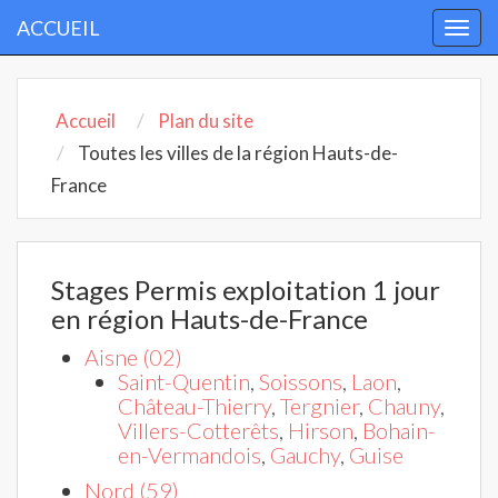
ACCUEIL
Togg
navi
Accueil
Plan du site
Toutes les villes de la région Hauts-de-
France
Stages Permis exploitation 1 jour
en région Hauts-de-France
Aisne (02)
Saint-Quentin
,
Soissons
,
Laon
,
Château-Thierry
,
Tergnier
,
Chauny
,
Villers-Cotterêts
,
Hirson
,
Bohain-
en-Vermandois
,
Gauchy
,
Guise
Nord (59)