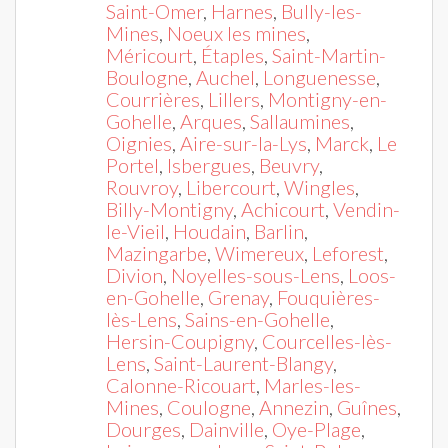
Saint-Omer
,
Harnes
,
Bully-les-
Mines
,
Noeux les mines
,
Méricourt
,
Étaples
,
Saint-Martin-
Boulogne
,
Auchel
,
Longuenesse
,
Courrières
,
Lillers
,
Montigny-en-
Gohelle
,
Arques
,
Sallaumines
,
Oignies
,
Aire-sur-la-Lys
,
Marck
,
Le
Portel
,
Isbergues
,
Beuvry
,
Rouvroy
,
Libercourt
,
Wingles
,
Billy-Montigny
,
Achicourt
,
Vendin-
le-Vieil
,
Houdain
,
Barlin
,
Mazingarbe
,
Wimereux
,
Leforest
,
Divion
,
Noyelles-sous-Lens
,
Loos-
en-Gohelle
,
Grenay
,
Fouquières-
lès-Lens
,
Sains-en-Gohelle
,
Hersin-Coupigny
,
Courcelles-lès-
Lens
,
Saint-Laurent-Blangy
,
Calonne-Ricouart
,
Marles-les-
Mines
,
Coulogne
,
Annezin
,
Guînes
,
Dourges
,
Dainville
,
Oye-Plage
,