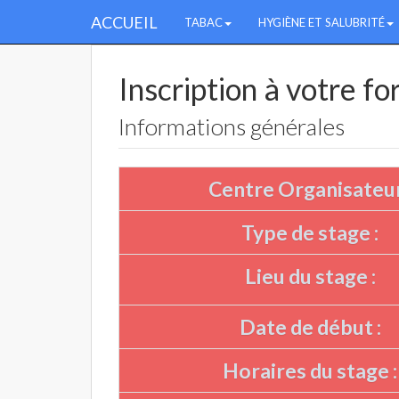
ACCUEIL
TABAC
HYGIÈNE ET SALUBRITÉ
Inscription à votre f
Informations générales
Centre Organisateur
Type de stage :
Lieu du stage :
Date de début :
Horaires du stage :