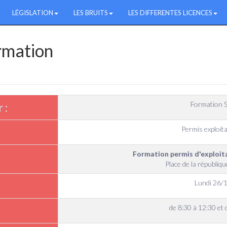
LÉGISLATION
LES BRUITS
LES DIFFERENTES LICENCES
ormation
Formation S
 :
Permis exploita
Formation permis d'exploi
Place de la républiq
Lundi 26/
de 8:30 à 12:30 et 