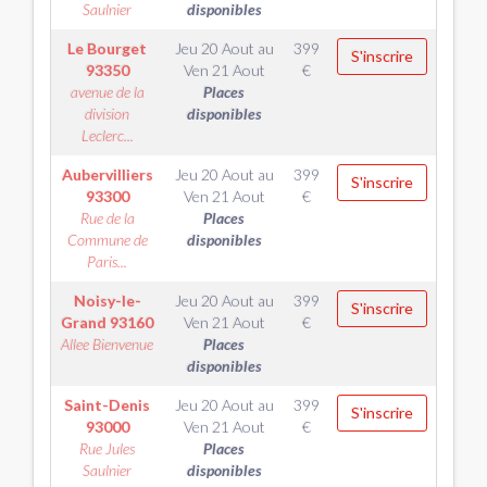
Saulnier
disponibles
Le Bourget
Jeu 20 Aout
au
399
S'inscrire
93350
Ven 21 Aout
€
avenue de la
Places
division
disponibles
Leclerc...
Aubervilliers
Jeu 20 Aout
au
399
S'inscrire
93300
Ven 21 Aout
€
Rue de la
Places
Commune de
disponibles
Paris...
Noisy-le-
Jeu 20 Aout
au
399
S'inscrire
Grand
93160
Ven 21 Aout
€
Allee Bienvenue
Places
disponibles
Saint-Denis
Jeu 20 Aout
au
399
S'inscrire
93000
Ven 21 Aout
€
Rue Jules
Places
Saulnier
disponibles