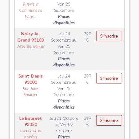
Rue de la
Ven 25
Commune de
Septembre
Paris...
Places
disponibles
Noisy-le-
Jeu 24
399
S'inscrire
Grand
93160
Septembre
au
€
Allee Bienvenue
Ven 25
Septembre
Places
disponibles
Saint-Denis
Jeu 24
399
S'inscrire
93000
Septembre
au
€
Rue Jules
Ven 25
Saulnier
Septembre
Places
disponibles
Le Bourget
Jeu 01 Octobre
399
S'inscrire
93350
au
Ven 02
€
avenue de la
Octobre
division
Places