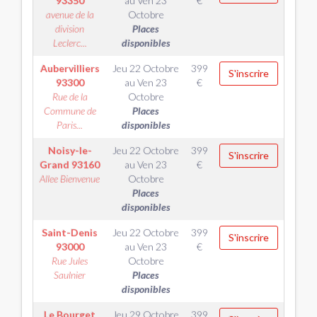
93350
au
Ven 23
€
avenue de la
Octobre
division
Places
Leclerc...
disponibles
Aubervilliers
Jeu 22 Octobre
399
S'inscrire
93300
au
Ven 23
€
Rue de la
Octobre
Commune de
Places
Paris...
disponibles
Noisy-le-
Jeu 22 Octobre
399
S'inscrire
Grand
93160
au
Ven 23
€
Allee Bienvenue
Octobre
Places
disponibles
Saint-Denis
Jeu 22 Octobre
399
S'inscrire
93000
au
Ven 23
€
Rue Jules
Octobre
Saulnier
Places
disponibles
Le Bourget
Jeu 29 Octobre
399