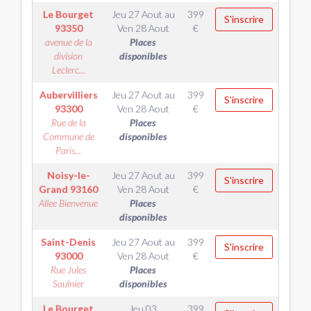
Le Bourget
Jeu 27 Aout
au
399
S'inscrire
93350
Ven 28 Aout
€
avenue de la
Places
division
disponibles
Leclerc...
Aubervilliers
Jeu 27 Aout
au
399
S'inscrire
93300
Ven 28 Aout
€
Rue de la
Places
Commune de
disponibles
Paris...
Noisy-le-
Jeu 27 Aout
au
399
S'inscrire
Grand
93160
Ven 28 Aout
€
Allee Bienvenue
Places
disponibles
Saint-Denis
Jeu 27 Aout
au
399
S'inscrire
93000
Ven 28 Aout
€
Rue Jules
Places
Saulnier
disponibles
Le Bourget
Jeu 03
399