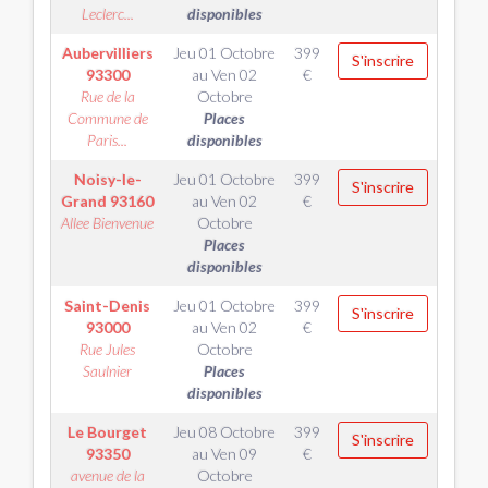
Leclerc...
disponibles
Aubervilliers
Jeu 01 Octobre
399
S'inscrire
93300
au
Ven 02
€
Rue de la
Octobre
Commune de
Places
Paris...
disponibles
Noisy-le-
Jeu 01 Octobre
399
S'inscrire
Grand
93160
au
Ven 02
€
Allee Bienvenue
Octobre
Places
disponibles
Saint-Denis
Jeu 01 Octobre
399
S'inscrire
93000
au
Ven 02
€
Rue Jules
Octobre
Saulnier
Places
disponibles
Le Bourget
Jeu 08 Octobre
399
S'inscrire
93350
au
Ven 09
€
avenue de la
Octobre