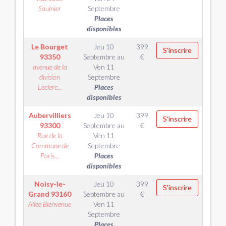
Saulnier
Septembre
Places
disponibles
Le Bourget
Jeu 10
399
S'inscrire
93350
Septembre
au
€
avenue de la
Ven 11
division
Septembre
Leclerc...
Places
disponibles
Aubervilliers
Jeu 10
399
S'inscrire
93300
Septembre
au
€
Rue de la
Ven 11
Commune de
Septembre
Paris...
Places
disponibles
Noisy-le-
Jeu 10
399
S'inscrire
Grand
93160
Septembre
au
€
Allee Bienvenue
Ven 11
Septembre
Places