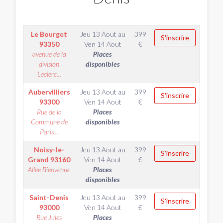
Le Bourget
Jeu 13 Aout
au
399
S'inscrire
93350
Ven 14 Aout
€
avenue de la
Places
division
disponibles
Leclerc...
Aubervilliers
Jeu 13 Aout
au
399
S'inscrire
93300
Ven 14 Aout
€
Rue de la
Places
Commune de
disponibles
Paris...
Noisy-le-
Jeu 13 Aout
au
399
S'inscrire
Grand
93160
Ven 14 Aout
€
Allee Bienvenue
Places
disponibles
Saint-Denis
Jeu 13 Aout
au
399
S'inscrire
93000
Ven 14 Aout
€
Rue Jules
Places