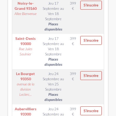
Noisy-le-
Jeu 17
399
S'inscrire
Grand
93160
Septembre
au
€
Allee Bienvenue
Ven 18
Septembre
Places
disponibles
Saint-Denis
Jeu 17
399
S'inscrire
93000
Septembre
au
€
Rue Jules
Ven 18
Saulnier
Septembre
Places
disponibles
Le Bourget
Jeu 24
399
S'inscrire
93350
Septembre
au
€
avenue de la
Ven 25
division
Septembre
Leclerc...
Places
disponibles
Aubervilliers
Jeu 24
399
S'inscrire
93300
Septembre
au
€