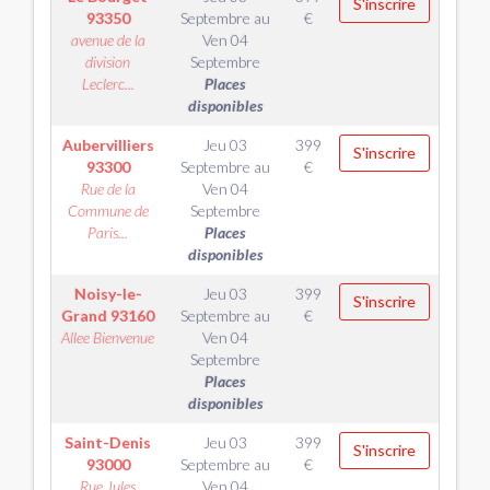
S'inscrire
93350
Septembre
au
€
avenue de la
Ven 04
division
Septembre
Leclerc...
Places
disponibles
Aubervilliers
Jeu 03
399
S'inscrire
93300
Septembre
au
€
Rue de la
Ven 04
Commune de
Septembre
Paris...
Places
disponibles
Noisy-le-
Jeu 03
399
S'inscrire
Grand
93160
Septembre
au
€
Allee Bienvenue
Ven 04
Septembre
Places
disponibles
Saint-Denis
Jeu 03
399
S'inscrire
93000
Septembre
au
€
Rue Jules
Ven 04