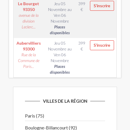
Le Bourget
Jeu 05
399
S'inscrire
93350
Novembre
au
€
avenue de la
Ven 06
division
Novembre
Leclerc...
Places
disponibles
Aubervilliers
Jeu 05
399
S'inscrire
93300
Novembre
au
€
Rue de la
Ven 06
Commune de
Novembre
Paris...
Places
disponibles
VILLES DE LA RÉGION
Paris (75)
Boulogne-Billancourt (92)