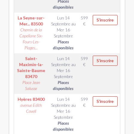
Places
disponibles
La Seyne-sur-
Lun 14
599
S'inscrire
Mer...
83500
Septembre
au
€
Chemin de la
Mer 16
Capellane Six-
Septembre
Fours-Les-
Places
Plages...
disponibles
Saint-
Lun 14
599
S'inscrire
Maximin-la-
Septembre
au
€
Sainte-Baume
Mer 16
83470
Septembre
Place Jean
Places
Salusse
disponibles
Hyères
83400
Lun 14
599
S'inscrire
avenue Edith
Septembre
au
€
Cavell
Mer 16
Septembre
Places
disponibles