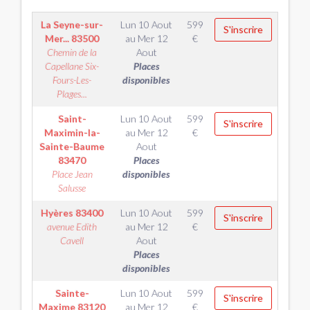
La Seyne-sur-
Lun 10 Aout
599
S'inscrire
Mer...
83500
au
Mer 12
€
Chemin de la
Aout
Capellane Six-
Places
Fours-Les-
disponibles
Plages...
Saint-
Lun 10 Aout
599
S'inscrire
Maximin-la-
au
Mer 12
€
Sainte-Baume
Aout
83470
Places
Place Jean
disponibles
Salusse
Hyères
83400
Lun 10 Aout
599
S'inscrire
avenue Edith
au
Mer 12
€
Cavell
Aout
Places
disponibles
Sainte-
Lun 10 Aout
599
S'inscrire
Maxime
83120
au
Mer 12
€