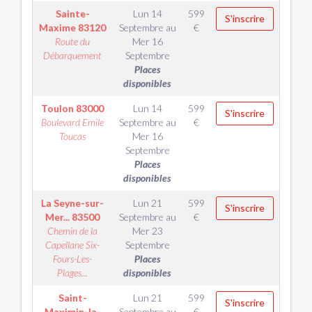
Sainte-
Lun 14
599
S'inscrire
Maxime
83120
Septembre
au
€
Route du
Mer 16
Débarquement
Septembre
Places
disponibles
Toulon
83000
Lun 14
599
S'inscrire
Boulevard Emile
Septembre
au
€
Toucas
Mer 16
Septembre
Places
disponibles
La Seyne-sur-
Lun 21
599
S'inscrire
Mer...
83500
Septembre
au
€
Chemin de la
Mer 23
Capellane Six-
Septembre
Fours-Les-
Places
Plages...
disponibles
Saint-
Lun 21
599
S'inscrire
Maximin-la-
Septembre
au
€