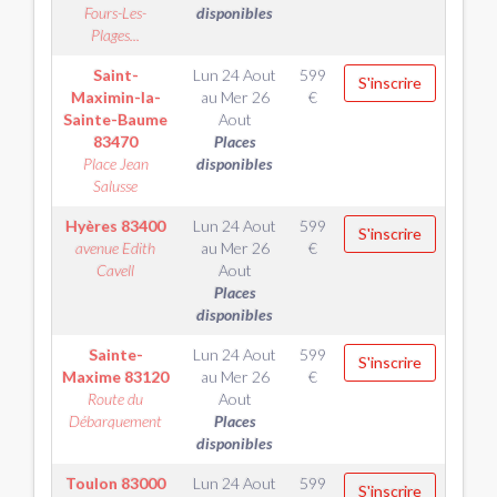
Fours-Les-
disponibles
Plages...
Saint-
Lun 24 Aout
599
S'inscrire
Maximin-la-
au
Mer 26
€
Sainte-Baume
Aout
83470
Places
Place Jean
disponibles
Salusse
Hyères
83400
Lun 24 Aout
599
S'inscrire
avenue Edith
au
Mer 26
€
Cavell
Aout
Places
disponibles
Sainte-
Lun 24 Aout
599
S'inscrire
Maxime
83120
au
Mer 26
€
Route du
Aout
Débarquement
Places
disponibles
Toulon
83000
Lun 24 Aout
599
S'inscrire