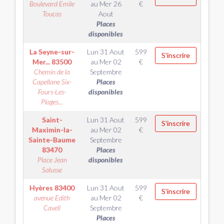
Boulevard Emile
au
Mer 26
€
Toucas
Aout
Places
disponibles
La Seyne-sur-
Lun 31 Aout
599
S'inscrire
Mer...
83500
au
Mer 02
€
Chemin de la
Septembre
Capellane Six-
Places
Fours-Les-
disponibles
Plages...
Saint-
Lun 31 Aout
599
S'inscrire
Maximin-la-
au
Mer 02
€
Sainte-Baume
Septembre
83470
Places
Place Jean
disponibles
Salusse
Hyères
83400
Lun 31 Aout
599
S'inscrire
avenue Edith
au
Mer 02
€
Cavell
Septembre
Places