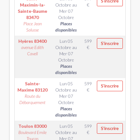
S'inscrire
Maximin-la-
Octobre
au
€
Sainte-Baume
Mer 07
83470
Octobre
Place Jean
Places
Salusse
disponibles
Hyères
83400
Lun 05
599
S'inscrire
avenue Edith
Octobre
au
€
Cavell
Mer 07
Octobre
Places
disponibles
Sainte-
Lun 05
599
S'inscrire
Maxime
83120
Octobre
au
€
Route du
Mer 07
Débarquement
Octobre
Places
disponibles
Toulon
83000
Lun 05
599
S'inscrire
Boulevard Emile
Octobre
au
€
Toucas
Mer 07