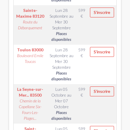
Sainte-
Lun 28
599
S'inscrire
Maxime
83120
Septembre
au
€
Route du
Mer 30
Débarquement
Septembre
Places
disponibles
Toulon
83000
Lun 28
599
S'inscrire
Boulevard Emile
Septembre
au
€
Toucas
Mer 30
Septembre
Places
disponibles
La Seyne-sur-
Lun 05
599
S'inscrire
Mer...
83500
Octobre
au
€
Chemin de la
Mer 07
Capellane Six-
Octobre
Fours-Les-
Places
Plages...
disponibles
Saint-
Lun 05
599