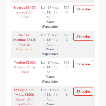
Hyères
83400
Lun 17 Aout
599
S'inscrire
avenue Edith
au
Mer 19
€
Cavell
Aout
Places
disponibles
Sainte-
Lun 17 Aout
599
S'inscrire
Maxime
83120
au
Mer 19
€
Route du
Aout
Débarquement
Places
disponibles
Toulon
83000
Lun 17 Aout
599
S'inscrire
Boulevard Emile
au
Mer 19
€
Toucas
Aout
Places
disponibles
La Seyne-sur-
Lun 24 Aout
599
S'inscrire
Mer...
83500
au
Mer 26
€
Chemin de la
Aout
Capellane Six-
Places