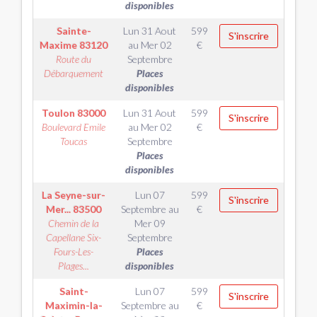
disponibles
Sainte-
Lun 31 Aout
599
S'inscrire
Maxime
83120
au
Mer 02
€
Route du
Septembre
Débarquement
Places
disponibles
Toulon
83000
Lun 31 Aout
599
S'inscrire
Boulevard Emile
au
Mer 02
€
Toucas
Septembre
Places
disponibles
La Seyne-sur-
Lun 07
599
S'inscrire
Mer...
83500
Septembre
au
€
Chemin de la
Mer 09
Capellane Six-
Septembre
Fours-Les-
Places
Plages...
disponibles
Saint-
Lun 07
599
S'inscrire
Maximin-la-
Septembre
au
€