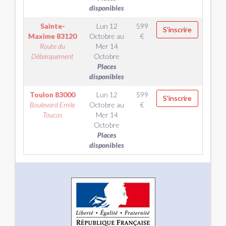
disponibles
Sainte-
Lun 12
599
S'inscrire
Maxime
83120
Octobre
au
€
Route du
Mer 14
Débarquement
Octobre
Places
disponibles
Toulon
83000
Lun 12
599
S'inscrire
Boulevard Emile
Octobre
au
€
Toucas
Mer 14
Octobre
Places
disponibles