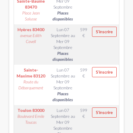
Sainte-Baume
Mer 09
83470
Septembre
Place Jean
Places
Salusse
disponibles
Hyères
83400
Lun 07
599
S'inscrire
avenue Edith
Septembre
au
€
Cavell
Mer 09
Septembre
Places
disponibles
Sainte-
Lun 07
599
S'inscrire
Maxime
83120
Septembre
au
€
Route du
Mer 09
Débarquement
Septembre
Places
disponibles
Toulon
83000
Lun 07
599
S'inscrire
Boulevard Emile
Septembre
au
€
Toucas
Mer 09
Septembre