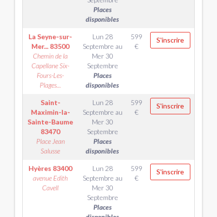
Places
disponibles
La Seyne-sur-
Lun 28
599
S'inscrire
Mer...
83500
Septembre
au
€
Chemin de la
Mer 30
Capellane Six-
Septembre
Fours-Les-
Places
Plages...
disponibles
Saint-
Lun 28
599
S'inscrire
Maximin-la-
Septembre
au
€
Sainte-Baume
Mer 30
83470
Septembre
Place Jean
Places
Salusse
disponibles
Hyères
83400
Lun 28
599
S'inscrire
avenue Edith
Septembre
au
€
Cavell
Mer 30
Septembre
Places
disponibles