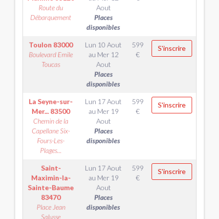
Route du
Aout
Débarquement
Places
disponibles
Toulon
83000
Lun 10 Aout
599
S'inscrire
Boulevard Emile
au
Mer 12
€
Toucas
Aout
Places
disponibles
La Seyne-sur-
Lun 17 Aout
599
S'inscrire
Mer...
83500
au
Mer 19
€
Chemin de la
Aout
Capellane Six-
Places
Fours-Les-
disponibles
Plages...
Saint-
Lun 17 Aout
599
S'inscrire
Maximin-la-
au
Mer 19
€
Sainte-Baume
Aout
83470
Places
Place Jean
disponibles
Salusse