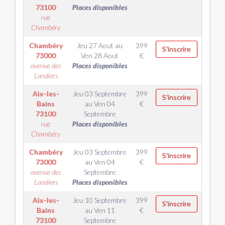
73100
Places disponibles
rue
Chambéry
Chambéry
Jeu 27 Aout
au
399
S'inscrire
73000
Ven 28 Aout
€
avenue des
Places disponibles
Landiers
Aix-les-
Jeu 03 Septembre
399
S'inscrire
Bains
au
Ven 04
€
73100
Septembre
rue
Places disponibles
Chambéry
Chambéry
Jeu 03 Septembre
399
S'inscrire
73000
au
Ven 04
€
avenue des
Septembre
Landiers
Places disponibles
Aix-les-
Jeu 10 Septembre
399
S'inscrire
Bains
au
Ven 11
€
73100
Septembre