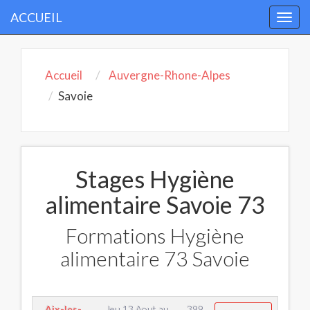
ACCUEIL
Togg
navi
Accueil
Auvergne-Rhone-Alpes
Savoie
Stages Hygiène
alimentaire Savoie 73
Formations Hygiène
alimentaire 73 Savoie
Aix-les-
Jeu 13 Aout
au
399