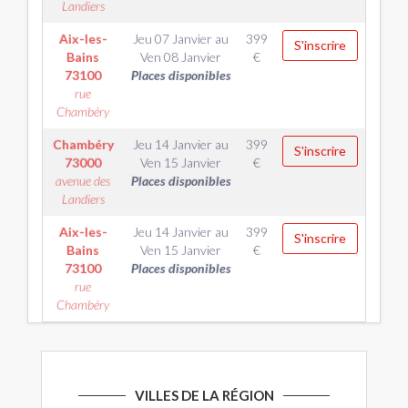
Landiers
Aix-les-
Jeu 07 Janvier
au
399
S'inscrire
Bains
Ven 08 Janvier
€
73100
Places disponibles
rue
Chambéry
Chambéry
Jeu 14 Janvier
au
399
S'inscrire
73000
Ven 15 Janvier
€
avenue des
Places disponibles
Landiers
Aix-les-
Jeu 14 Janvier
au
399
S'inscrire
Bains
Ven 15 Janvier
€
73100
Places disponibles
rue
Chambéry
VILLES DE LA RÉGION