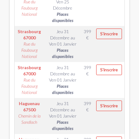
Rue du
Ven 25
Faubourg
Décembre
National
Places
disponibles
Strasbourg
Jeu 31
399
S'inscrire
67000
Décembre
au
€
Rue du
Ven 01 Janvier
Faubourg
Places
National
disponibles
Strasbourg
Jeu 31
399
S'inscrire
67000
Décembre
au
€
Rue du
Ven 01 Janvier
Faubourg
Places
National
disponibles
Haguenau
Jeu 31
399
S'inscrire
67500
Décembre
au
€
Chemin de la
Ven 01 Janvier
Sandlach
Places
disponibles