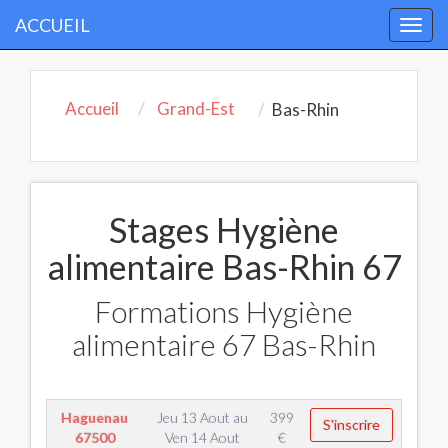
ACCUEIL
Togg
navi
Accueil
Grand-Est
Bas-Rhin
Stages Hygiène
alimentaire Bas-Rhin 67
Formations Hygiène
alimentaire 67 Bas-Rhin
Haguenau
Jeu 13 Aout
au
399
S'inscrire
67500
Ven 14 Aout
€