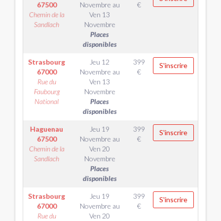
67500
Novembre
au
€
Chemin de la
Ven 13
Sandlach
Novembre
Places
disponibles
Strasbourg
Jeu 12
399
S'inscrire
67000
Novembre
au
€
Rue du
Ven 13
Faubourg
Novembre
National
Places
disponibles
Haguenau
Jeu 19
399
S'inscrire
67500
Novembre
au
€
Chemin de la
Ven 20
Sandlach
Novembre
Places
disponibles
Strasbourg
Jeu 19
399
S'inscrire
67000
Novembre
au
€
Rue du
Ven 20