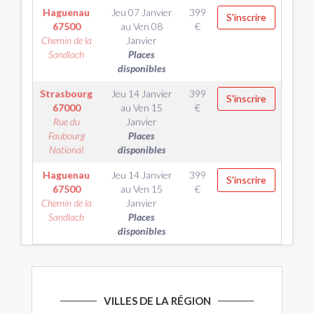
Haguenau
Jeu 07 Janvier
399
S'inscrire
67500
au
Ven 08
€
Chemin de la
Janvier
Sandlach
Places
disponibles
Strasbourg
Jeu 14 Janvier
399
S'inscrire
67000
au
Ven 15
€
Rue du
Janvier
Faubourg
Places
National
disponibles
Haguenau
Jeu 14 Janvier
399
S'inscrire
67500
au
Ven 15
€
Chemin de la
Janvier
Sandlach
Places
disponibles
VILLES DE LA RÉGION