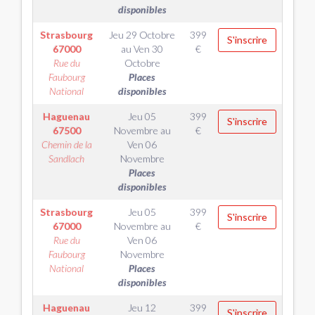
disponibles
Strasbourg
Jeu 29 Octobre
399
S'inscrire
67000
au
Ven 30
€
Rue du
Octobre
Faubourg
Places
National
disponibles
Haguenau
Jeu 05
399
S'inscrire
67500
Novembre
au
€
Chemin de la
Ven 06
Sandlach
Novembre
Places
disponibles
Strasbourg
Jeu 05
399
S'inscrire
67000
Novembre
au
€
Rue du
Ven 06
Faubourg
Novembre
National
Places
disponibles
Haguenau
Jeu 12
399
S'inscrire