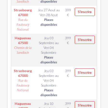
Sandlach
disponibles
Strasbourg
Jeu 27 Aout
au
399
S'inscrire
67000
Ven 28 Aout
€
Rue du
Places
Faubourg
disponibles
National
Haguenau
Jeu 03
399
S'inscrire
67500
Septembre
au
€
Chemin de la
Ven 04
Sandlach
Septembre
Places
disponibles
Strasbourg
Jeu 03
399
S'inscrire
67000
Septembre
au
€
Rue du
Ven 04
Faubourg
Septembre
National
Places
disponibles
Haguenau
Jeu 10
399
S'inscrire