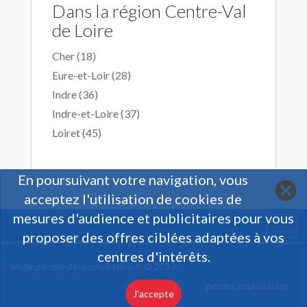
Dans la région Centre-Val
de Loire
Cher (18)
Eure-et-Loir (28)
Indre (36)
Indre-et-Loire (37)
Loiret (45)
En poursuivant votre navigation, vous
acceptez l'utilisation de cookies de
mesures d'audience et publicitaires pour vous
Togg
proposer des offres ciblées adaptées à vos
navi
centres d'intérêts.
www.permis-de-exploitation.fr © 2017
permis exploitation