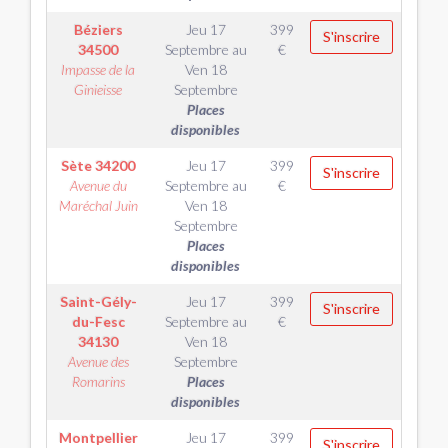
Béziers
Jeu 17
399
S'inscrire
34500
Septembre
au
€
Impasse de la
Ven 18
Ginieisse
Septembre
Places
disponibles
Sète
34200
Jeu 17
399
S'inscrire
Avenue du
Septembre
au
€
Maréchal Juin
Ven 18
Septembre
Places
disponibles
Saint-Gély-
Jeu 17
399
S'inscrire
du-Fesc
Septembre
au
€
34130
Ven 18
Avenue des
Septembre
Romarins
Places
disponibles
Montpellier
Jeu 17
399
S'inscrire