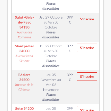
Places
disponibles
Saint-Gély-
Jeu 29 Octobre
399
S'inscrire
du-Fesc
au
Ven 30
€
34130
Octobre
Avenue des
Places
Romarins
disponibles
Montpellier
Jeu 29 Octobre
399
S'inscrire
34000
au
Ven 30
€
Avenue Nina
Octobre
Simone
Places
disponibles
Béziers
Jeu 05
399
S'inscrire
34500
Novembre
au
€
Impasse de la
Ven 06
Ginieisse
Novembre
Places
disponibles
Sète
34200
Jeu 05
399
S'inscrire