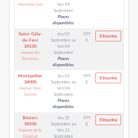
Maréchal Juin
Ven 04
Septembre
Places
disponibles
Saint-Gély-
Jeu 03
399
S'inscrire
du-Fesc
Septembre
au
€
34130
Ven 04
Avenue des
Septembre
Romarins
Places
disponibles
Montpellier
Jeu 03
399
S'inscrire
34000
Septembre
au
€
Avenue Nina
Ven 04
Simone
Septembre
Places
disponibles
Béziers
Jeu 10
399
S'inscrire
34500
Septembre
au
€
Impasse de la
Ven 11
Ginieisse
Septembre