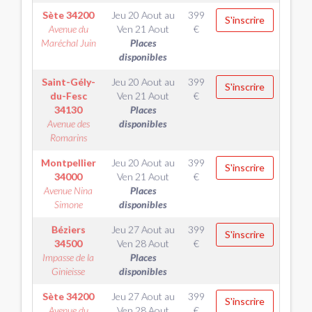
Sète
34200
Jeu 20 Aout
au
399
S'inscrire
Avenue du
Ven 21 Aout
€
Maréchal Juin
Places
disponibles
Saint-Gély-
Jeu 20 Aout
au
399
S'inscrire
du-Fesc
Ven 21 Aout
€
34130
Places
Avenue des
disponibles
Romarins
Montpellier
Jeu 20 Aout
au
399
S'inscrire
34000
Ven 21 Aout
€
Avenue Nina
Places
Simone
disponibles
Béziers
Jeu 27 Aout
au
399
S'inscrire
34500
Ven 28 Aout
€
Impasse de la
Places
Ginieisse
disponibles
Sète
34200
Jeu 27 Aout
au
399
S'inscrire
Avenue du
Ven 28 Aout
€