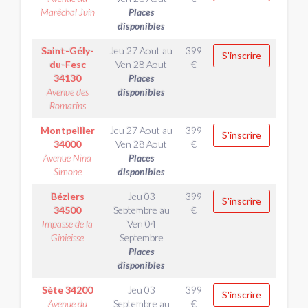
Maréchal Juin
Places
disponibles
Saint-Gély-
Jeu 27 Aout
au
399
S'inscrire
du-Fesc
Ven 28 Aout
€
34130
Places
Avenue des
disponibles
Romarins
Montpellier
Jeu 27 Aout
au
399
S'inscrire
34000
Ven 28 Aout
€
Avenue Nina
Places
Simone
disponibles
Béziers
Jeu 03
399
S'inscrire
34500
Septembre
au
€
Impasse de la
Ven 04
Ginieisse
Septembre
Places
disponibles
Sète
34200
Jeu 03
399
S'inscrire
Avenue du
Septembre
au
€