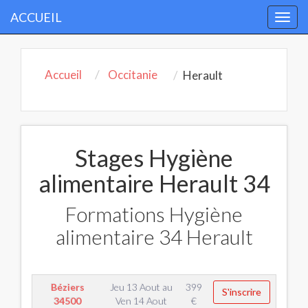
ACCUEIL
Togg
navi
Accueil
Occitanie
Herault
Stages Hygiène
alimentaire Herault 34
Formations Hygiène
alimentaire 34 Herault
Béziers
Jeu 13 Aout
au
399
S'inscrire
34500
Ven 14 Aout
€