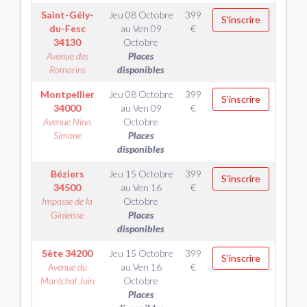
Saint-Gély-
Jeu 08 Octobre
399
S'inscrire
du-Fesc
au
Ven 09
€
34130
Octobre
Avenue des
Places
Romarins
disponibles
Montpellier
Jeu 08 Octobre
399
S'inscrire
34000
au
Ven 09
€
Avenue Nina
Octobre
Simone
Places
disponibles
Béziers
Jeu 15 Octobre
399
S'inscrire
34500
au
Ven 16
€
Impasse de la
Octobre
Ginieisse
Places
disponibles
Sète
34200
Jeu 15 Octobre
399
S'inscrire
Avenue du
au
Ven 16
€
Maréchal Juin
Octobre
Places