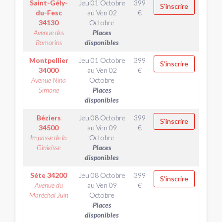
Saint-Gély-
Jeu 01 Octobre
399
S'inscrire
du-Fesc
au
Ven 02
€
34130
Octobre
Avenue des
Places
Romarins
disponibles
Montpellier
Jeu 01 Octobre
399
S'inscrire
34000
au
Ven 02
€
Avenue Nina
Octobre
Simone
Places
disponibles
Béziers
Jeu 08 Octobre
399
S'inscrire
34500
au
Ven 09
€
Impasse de la
Octobre
Ginieisse
Places
disponibles
Sète
34200
Jeu 08 Octobre
399
S'inscrire
Avenue du
au
Ven 09
€
Maréchal Juin
Octobre
Places
disponibles