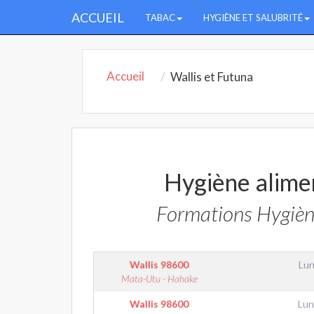
ACCUEIL
TABAC
HYGIÈNE ET SALUBRITÉ
Accueil
Wallis et Futuna
Hygiène alimen
Formations Hygiène
Wallis
98600
Lun
Mata-Utu - Hahake
Wallis
98600
Lun