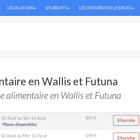
LÉGISLATION
LES BRUITS
LES DIFFERENTES LICENCES
taire en Wallis et Futuna
 alimentaire en Wallis et Futuna
 10 Aout
au
Ven 14 Aout
899
€
S'inscrire
Places disponibles
 10 Aout
au
Mer 12 Aout
599
€
S'inscrire