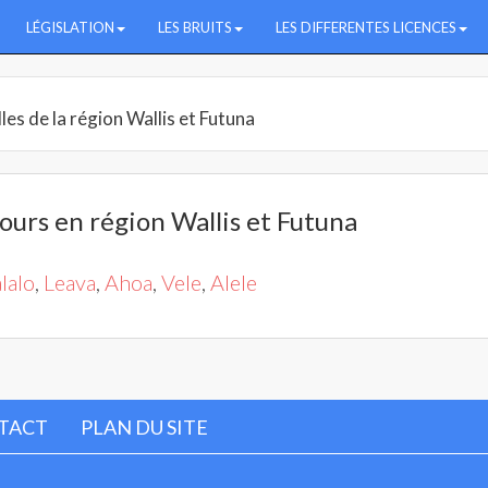
LÉGISLATION
LES BRUITS
LES DIFFERENTES LICENCES
lles de la région Wallis et Futuna
jours en région Wallis et Futuna
lalo
,
Leava
,
Ahoa
,
Vele
,
Alele
TACT
PLAN DU SITE