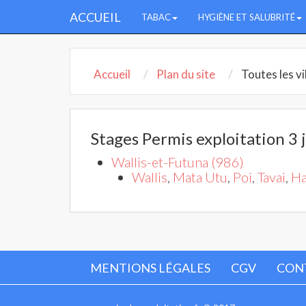
ACCUEIL
TABAC
HYGIÈNE ET SALUBRITÉ
Accueil
Plan du site
Toutes les vi
Stages Permis exploitation 3 
Wallis-et-Futuna (986)
Wallis
,
Mata Utu
,
Poi
,
Tavai
,
Ha
MENTIONS LÉGALES
CGV
CON