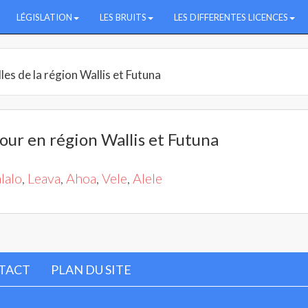
LÉGISLATION
LES BRUITS
LES DIFFERENTES LICENCES
lles de la région Wallis et Futuna
jour en région Wallis et Futuna
lalo
,
Leava
,
Ahoa
,
Vele
,
Alele
TACT
PLAN DU SITE