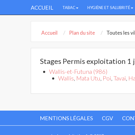
ACCUEIL
TABAC
HYGIÈNE ET SALUBRITÉ
Accueil
Plan du site
Toutes les vi
Stages Permis exploitation 1 
Wallis-et-Futuna (986)
Wallis
,
Mata Utu
,
Poi
,
Tavai
,
Ha
MENTIONS LÉGALES
CGV
CON