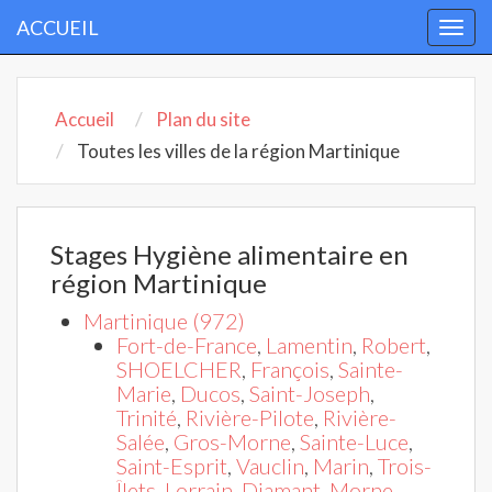
ACCUEIL
Togg
navi
Accueil
Plan du site
Toutes les villes de la région Martinique
Stages Hygiène alimentaire en
région Martinique
Martinique (972)
Fort-de-France
,
Lamentin
,
Robert
,
SHOELCHER
,
François
,
Sainte-
Marie
,
Ducos
,
Saint-Joseph
,
Trinité
,
Rivière-Pilote
,
Rivière-
Salée
,
Gros-Morne
,
Sainte-Luce
,
Saint-Esprit
,
Vauclin
,
Marin
,
Trois-
Îlets
,
Lorrain
,
Diamant
,
Morne-