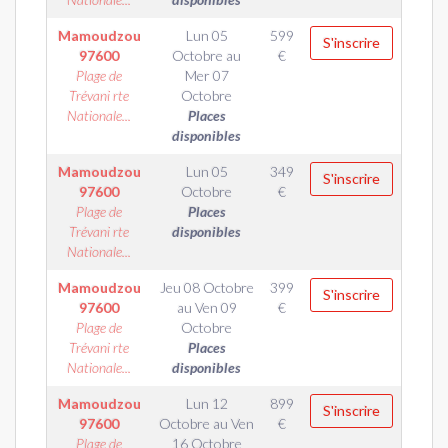
Mamoudzou
Lun 05
599
S'inscrire
97600
Octobre
au
€
Plage de
Mer 07
Trévani rte
Octobre
Nationale...
Places
disponibles
Mamoudzou
Lun 05
349
S'inscrire
97600
Octobre
€
Plage de
Places
Trévani rte
disponibles
Nationale...
Mamoudzou
Jeu 08 Octobre
399
S'inscrire
97600
au
Ven 09
€
Plage de
Octobre
Trévani rte
Places
Nationale...
disponibles
Mamoudzou
Lun 12
899
S'inscrire
97600
Octobre
au
Ven
€
Plage de
16 Octobre