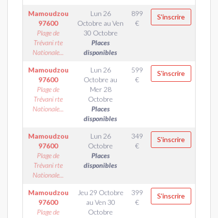
Mamoudzou
Lun 26
899
S'inscrire
97600
Octobre
au
Ven
€
Plage de
30 Octobre
Trévani rte
Places
Nationale...
disponibles
Mamoudzou
Lun 26
599
S'inscrire
97600
Octobre
au
€
Plage de
Mer 28
Trévani rte
Octobre
Nationale...
Places
disponibles
Mamoudzou
Lun 26
349
S'inscrire
97600
Octobre
€
Plage de
Places
Trévani rte
disponibles
Nationale...
Mamoudzou
Jeu 29 Octobre
399
S'inscrire
97600
au
Ven 30
€
Plage de
Octobre