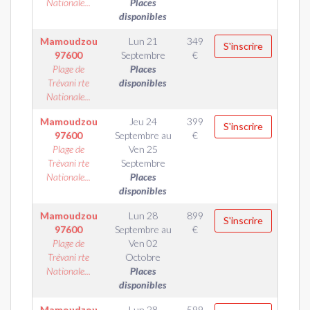
Nationale...
Places
disponibles
Mamoudzou
Lun 21
349
S'inscrire
97600
Septembre
€
Plage de
Places
Trévani rte
disponibles
Nationale...
Mamoudzou
Jeu 24
399
S'inscrire
97600
Septembre
au
€
Plage de
Ven 25
Trévani rte
Septembre
Nationale...
Places
disponibles
Mamoudzou
Lun 28
899
S'inscrire
97600
Septembre
au
€
Plage de
Ven 02
Trévani rte
Octobre
Nationale...
Places
disponibles
Mamoudzou
Lun 28
599