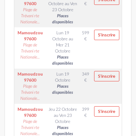
97600
Octobre
au
Ven
€
Plage de
23 Octobre
Trévani rte
Places
Nationale...
disponibles
Mamoudzou
Lun 19
599
S'inscrire
97600
Octobre
au
€
Plage de
Mer 21
Trévani rte
Octobre
Nationale...
Places
disponibles
Mamoudzou
Lun 19
349
S'inscrire
97600
Octobre
€
Plage de
Places
Trévani rte
disponibles
Nationale...
Mamoudzou
Jeu 22 Octobre
399
S'inscrire
97600
au
Ven 23
€
Plage de
Octobre
Trévani rte
Places
Nationale...
disponibles