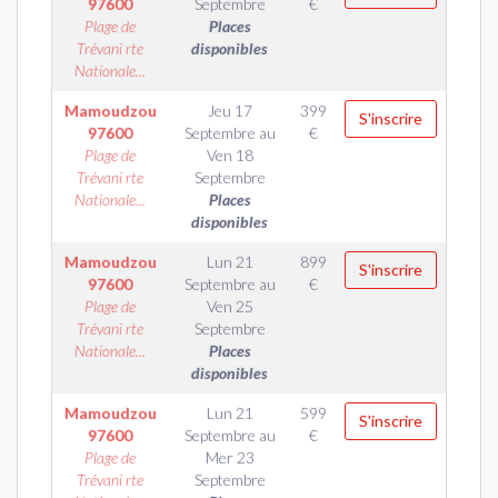
97600
Septembre
€
Plage de
Places
Trévani rte
disponibles
Nationale...
Mamoudzou
Jeu 17
399
S'inscrire
97600
Septembre
au
€
Plage de
Ven 18
Trévani rte
Septembre
Nationale...
Places
disponibles
Mamoudzou
Lun 21
899
S'inscrire
97600
Septembre
au
€
Plage de
Ven 25
Trévani rte
Septembre
Nationale...
Places
disponibles
Mamoudzou
Lun 21
599
S'inscrire
97600
Septembre
au
€
Plage de
Mer 23
Trévani rte
Septembre