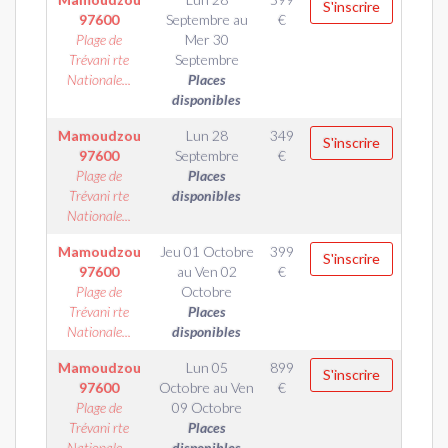
S'inscrire
97600
Septembre
au
€
Plage de
Mer 30
Trévani rte
Septembre
Nationale...
Places
disponibles
Mamoudzou
Lun 28
349
S'inscrire
97600
Septembre
€
Plage de
Places
Trévani rte
disponibles
Nationale...
Mamoudzou
Jeu 01 Octobre
399
S'inscrire
97600
au
Ven 02
€
Plage de
Octobre
Trévani rte
Places
Nationale...
disponibles
Mamoudzou
Lun 05
899
S'inscrire
97600
Octobre
au
Ven
€
Plage de
09 Octobre
Trévani rte
Places
Nationale...
disponibles