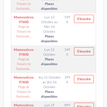
Trévani rte
Places
Nationale...
disponibles
Mamoudzou
Lun 12
599
S'inscrire
97600
Octobre
au
€
Plage de
Mer 14
Trévani rte
Octobre
Nationale...
Places
disponibles
Mamoudzou
Lun 12
349
S'inscrire
97600
Octobre
€
Plage de
Places
Trévani rte
disponibles
Nationale...
Mamoudzou
Jeu 15 Octobre
399
S'inscrire
97600
au
Ven 16
€
Plage de
Octobre
Trévani rte
Places
Nationale...
disponibles
Mamoudzou
Lun 19
899
S'inscrire