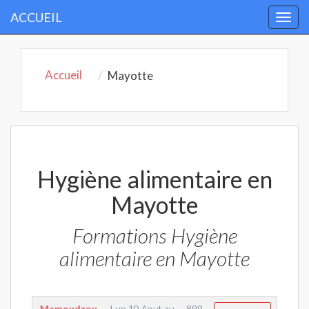
ACCUEIL
Togg
navi
Accueil
Mayotte
Hygiène alimentaire en
Mayotte
Formations Hygiène
alimentaire en Mayotte
Mamoudzou
Lun 10 Aout
au
899