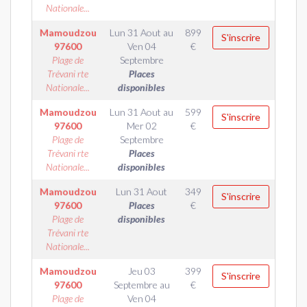
Nationale...
Mamoudzou
Lun 31 Aout
au
899
S'inscrire
97600
Ven 04
€
Plage de
Septembre
Trévani rte
Places
Nationale...
disponibles
Mamoudzou
Lun 31 Aout
au
599
S'inscrire
97600
Mer 02
€
Plage de
Septembre
Trévani rte
Places
Nationale...
disponibles
Mamoudzou
Lun 31 Aout
349
S'inscrire
97600
Places
€
Plage de
disponibles
Trévani rte
Nationale...
Mamoudzou
Jeu 03
399
S'inscrire
97600
Septembre
au
€
Plage de
Ven 04