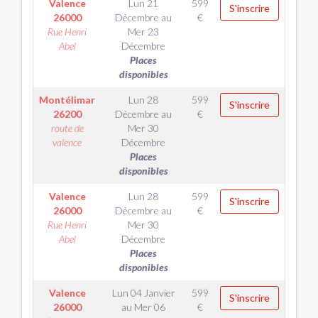
Valence
Lun 21
599
S'inscrire
26000
Décembre
au
€
Rue Henri
Mer 23
Abel
Décembre
Places
disponibles
Montélimar
Lun 28
599
S'inscrire
26200
Décembre
au
€
route de
Mer 30
valence
Décembre
Places
disponibles
Valence
Lun 28
599
S'inscrire
26000
Décembre
au
€
Rue Henri
Mer 30
Abel
Décembre
Places
disponibles
Valence
Lun 04 Janvier
599
S'inscrire
26000
au
Mer 06
€