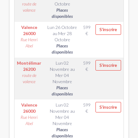
route de
Octobre
valence
Places
disponibles
Valence
Lun 26 Octobre
599
S'inscrire
26000
au
Mer 28
€
Rue Henri
Octobre
Abel
Places
disponibles
Montélimar
Lun 02
599
S'inscrire
26200
Novembre
au
€
route de
Mer 04
valence
Novembre
Places
disponibles
Valence
Lun 02
599
S'inscrire
26000
Novembre
au
€
Rue Henri
Mer 04
Abel
Novembre
Places
disponibles