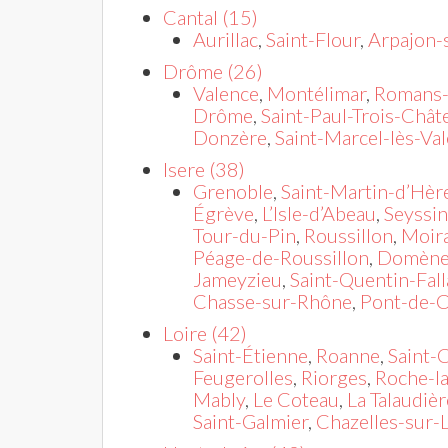
Cantal (15)
Aurillac
,
Saint-Flour
,
Arpajon-
Drôme (26)
Valence
,
Montélimar
,
Romans-
Drôme
,
Saint-Paul-Trois-Chât
Donzère
,
Saint-Marcel-lès-Va
Isere (38)
Grenoble
,
Saint-Martin-d’Hèr
Égrève
,
L’Isle-d’Abeau
,
Seyssin
Tour-du-Pin
,
Roussillon
,
Moir
Péage-de-Roussillon
,
Domèn
Jameyzieu
,
Saint-Quentin-Fall
Chasse-sur-Rhône
,
Pont-de-
Loire (42)
Saint-Étienne
,
Roanne
,
Saint
Feugerolles
,
Riorges
,
Roche-l
Mably
,
Le Coteau
,
La Talaudièr
Saint-Galmier
,
Chazelles-sur-