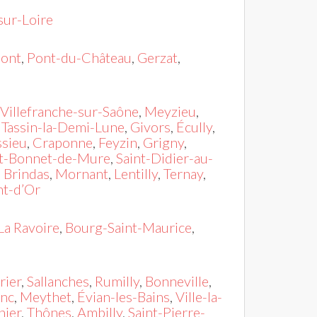
sur-Loire
ont
,
Pont-du-Château
,
Gerzat
,
Villefranche-sur-Saône
,
Meyzieu
,
,
Tassin-la-Demi-Lune
,
Givors
,
Écully
,
sieu
,
Craponne
,
Feyzin
,
Grigny
,
nt-Bonnet-de-Mure
,
Saint-Didier-au-
,
Brindas
,
Mornant
,
Lentilly
,
Ternay
,
t-d’Or
La Ravoire
,
Bourg-Saint-Maurice
,
rier
,
Sallanches
,
Rumilly
,
Bonneville
,
nc
,
Meythet
,
Évian-les-Bains
,
Ville-la-
nier
,
Thônes
,
Ambilly
,
Saint-Pierre-