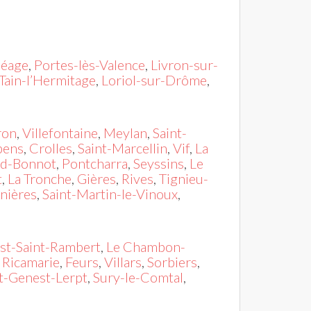
Péage
,
Portes-lès-Valence
,
Livron-sur-
Tain-l’Hermitage
,
Loriol-sur-Drôme
,
ron
,
Villefontaine
,
Meylan
,
Saint-
bens
,
Crolles
,
Saint-Marcellin
,
Vif
,
La
rd-Bonnot
,
Pontcharra
,
Seyssins
,
Le
t
,
La Tronche
,
Gières
,
Rives
,
Tignieu-
nières
,
Saint-Martin-le-Vinoux
,
ust-Saint-Rambert
,
Le Chambon-
 Ricamarie
,
Feurs
,
Villars
,
Sorbiers
,
t-Genest-Lerpt
,
Sury-le-Comtal
,