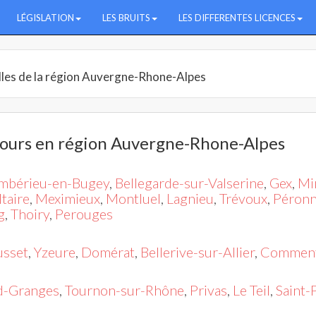
LÉGISLATION
LES BRUITS
LES DIFFERENTES LICENCES
illes de la région Auvergne-Rhone-Alpes
 jours en région Auvergne-Rhone-Alpes
mbérieu-en-Bugey
,
Bellegarde-sur-Valserine
,
Gex
,
Mi
taire
,
Meximieux
,
Montluel
,
Lagnieu
,
Trévoux
,
Péronn
g
,
Thoiry
,
Perouges
sset
,
Yzeure
,
Domérat
,
Bellerive-sur-Allier
,
Commen
d-Granges
,
Tournon-sur-Rhône
,
Privas
,
Le Teil
,
Saint-