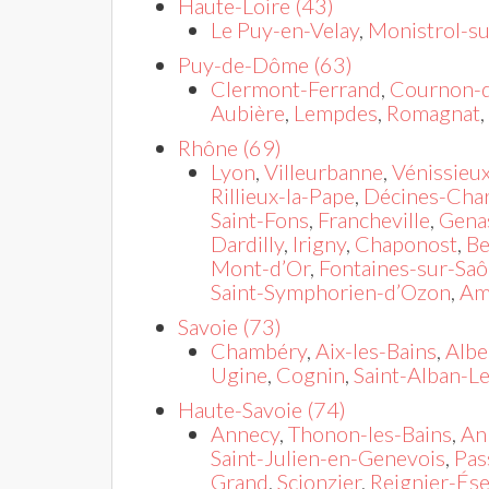
Haute-Loire (43)
Le Puy-en-Velay
,
Monistrol-su
Puy-de-Dôme (63)
Clermont-Ferrand
,
Cournon-d
Aubière
,
Lempdes
,
Romagnat
,
Rhône (69)
Lyon
,
Villeurbanne
,
Vénissieu
Rillieux-la-Pape
,
Décines-Cha
Saint-Fons
,
Francheville
,
Gena
Dardilly
,
Irigny
,
Chaponost
,
Be
Mont-d’Or
,
Fontaines-sur-Sa
Saint-Symphorien-d’Ozon
,
Am
Savoie (73)
Chambéry
,
Aix-les-Bains
,
Albe
Ugine
,
Cognin
,
Saint-Alban-L
Haute-Savoie (74)
Annecy
,
Thonon-les-Bains
,
An
Saint-Julien-en-Genevois
,
Pas
Grand
,
Scionzier
,
Reignier-Ése