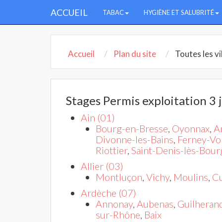
ACCUEIL
TABAC
HYGIÈNE ET SALUBRITÉ
Accueil
Plan du site
Toutes les v
Stages Permis exploitation 3
Ain (01)
Bourg-en-Bresse
,
Oyonnax
,
A
Divonne-les-Bains
,
Ferney-Vol
Riottier
,
Saint-Denis-lès-Bour
Allier (03)
Montluçon
,
Vichy
,
Moulins
,
Cu
Ardèche (07)
Annonay
,
Aubenas
,
Guilheran
sur-Rhône
,
Baix