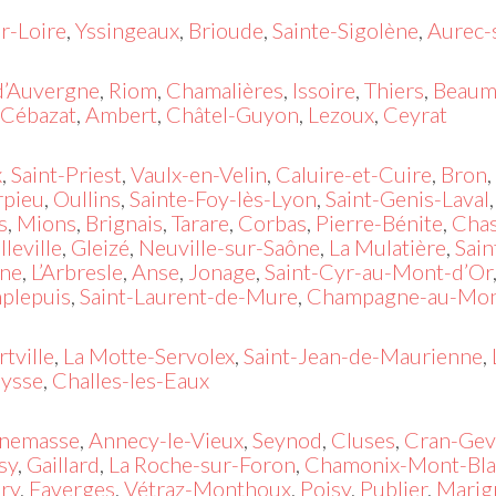
r-Loire
,
Yssingeaux
,
Brioude
,
Sainte-Sigolène
,
Aurec-
’Auvergne
,
Riom
,
Chamalières
,
Issoire
,
Thiers
,
Beaum
Cébazat
,
Ambert
,
Châtel-Guyon
,
Lezoux
,
Ceyrat
x
,
Saint-Priest
,
Vaulx-en-Velin
,
Caluire-et-Cuire
,
Bron
,
rpieu
,
Oullins
,
Sainte-Foy-lès-Lyon
,
Saint-Genis-Laval
s
,
Mions
,
Brignais
,
Tarare
,
Corbas
,
Pierre-Bénite
,
Chas
lleville
,
Gleizé
,
Neuville-sur-Saône
,
La Mulatière
,
Sai
ône
,
L’Arbresle
,
Anse
,
Jonage
,
Saint-Cyr-au-Mont-d’Or
plepuis
,
Saint-Laurent-de-Mure
,
Champagne-au-Mon
rtville
,
La Motte-Servolex
,
Saint-Jean-de-Maurienne
,
eysse
,
Challes-les-Eaux
nemasse
,
Annecy-le-Vieux
,
Seynod
,
Cluses
,
Cran-Gev
sy
,
Gaillard
,
La Roche-sur-Foron
,
Chamonix-Mont-Bla
ry
,
Faverges
,
Vétraz-Monthoux
,
Poisy
,
Publier
,
Marig