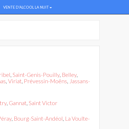
VENTE D'ALCOOL LA NUIT
ribel
,
Saint-Genis-Pouilly
,
Belley
,
as
,
Viriat
,
Prévessin-Moëns
,
Jassans-
try
,
Gannat
,
Saint Victor
Péray
,
Bourg-Saint-Andéol
,
La Voulte-