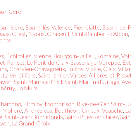
sur-Cère
sur-Isère
,
Bourg-lès-Valence
,
Pierrelatte
,
Bourg-de-
eaux
,
Crest
,
Nyons
,
Chabeuil
,
Saint-Rambert-d’Albon
,
lence
es
,
Échirolles
,
Vienne
,
Bourgoin-Jallieu
,
Fontaine
,
Voi
et-Pariset
,
Le Pont-de-Claix
,
Sassenage
,
Voreppe
,
Ey
ans
,
Charvieu-Chavagneux
,
Tullins
,
Vizille
,
Claix
,
Villa
e
,
La Verpillière
,
Saint-Ismier
,
Varces-Allières-et-Risse
avier
,
Saint-Maurice-l’Exil
,
Saint-Martin-d’Uriage
,
Ave
Chéruy
,
La Mure
-Chamond
,
Firminy
,
Montbrison
,
Rive-de-Gier
,
Saint-J
a-Molière
,
Andrézieux-Bouthéon
,
Unieux
,
Veauche
,
La
e
,
Saint-Jean-Bonnefonds
,
Saint-Priest-en-Jarez
,
Sain
Lyon
,
La Grand-Croix