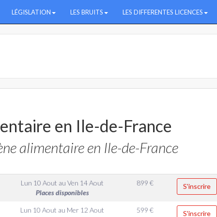
LÉGISLATION
LES BRUITS
LES DIFFERENTES LICENCES
entaire en Ile-de-France
ne alimentaire en Ile-de-France
Lun 10 Aout
au
Ven 14 Aout
899
€
S'inscrire
Places disponibles
Lun 10 Aout
au
Mer 12 Aout
599
€
S'inscrire