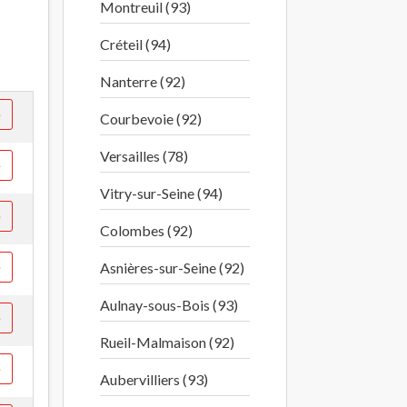
Montreuil (93)
Créteil (94)
Nanterre (92)
e
Courbevoie (92)
Versailles (78)
e
Vitry-sur-Seine (94)
e
Colombes (92)
e
Asnières-sur-Seine (92)
Aulnay-sous-Bois (93)
e
Rueil-Malmaison (92)
e
Aubervilliers (93)