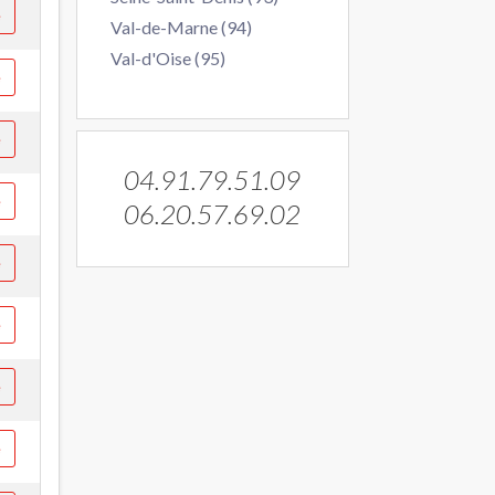
e
Val-de-Marne (94)
Val-d'Oise (95)
e
e
04.91.79.51.09
e
06.20.57.69.02
e
e
e
e