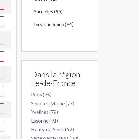
e
Sarcelles (95)
e
Ivry-sur-Seine (94)
e
e
Dans la région
e
Ile-de-France
e
Paris (75)
Seine-et-Marne (77)
e
Yvelines (78)
Essonne (91)
e
Hauts-de-Seine (92)
Seine-Saint-Denis (93)