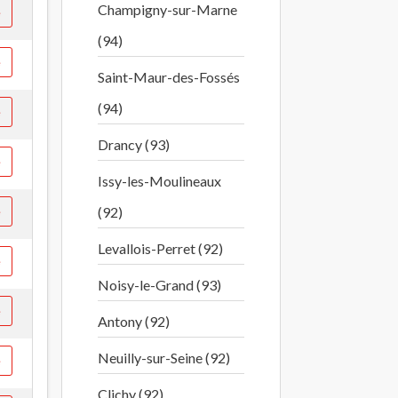
Champigny-sur-Marne
e
(94)
e
Saint-Maur-des-Fossés
(94)
e
Drancy (93)
e
Issy-les-Moulineaux
e
(92)
Levallois-Perret (92)
e
Noisy-le-Grand (93)
e
Antony (92)
Neuilly-sur-Seine (92)
e
Clichy (92)